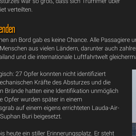
sturzes war so groß, dass sich Trümmer über
et verteilten.
benden
hen an Bord gab es keine Chance. Alle Passagiere u
Menschen aus vielen Ländern, darunter auch zahlreic
ailand und die internationale Luftfahrtwelt gleicher
isch: 27 Opfer konnten nicht identifiziert
echanischen Kräfte des Absturzes und die
 Brände hatten eine Identifikation unmöglich
e Opfer wurden später in einem
grab auf einem eigens errichteten Lauda-Air-
Suphan Buri beigesetzt.
bis heute ein stiller Erinnerungsplatz. Er steht