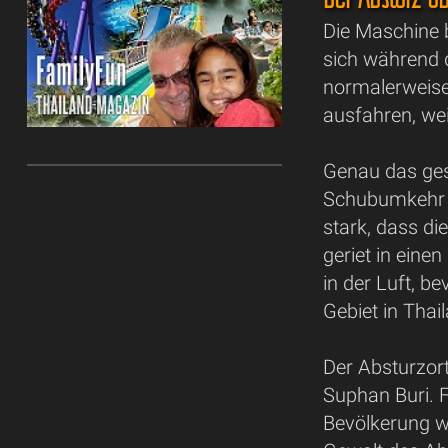
Die Maschine 
sich während 
normalerweise
ausfahren, wei
Genau das ges
Schubumkehr s
stark, dass di
geriet in eine
in der Luft, 
Gebiet in Thai
Der Absturzort
Suphan Buri. F
Bevölkerung w