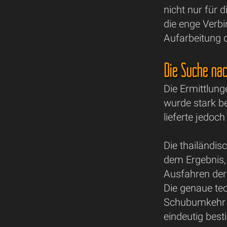
nicht nur für 
die enge Verb
Aufarbeitung d
Die Suche nac
Die Ermittlun
wurde stark b
lieferte jedoc
Die thailändi
dem Ergebnis,
Ausfahren der
Die genaue te
Schubumkehr a
eindeutig bes