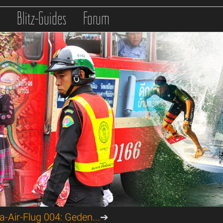
s
Blitz-Guides
Forum
-Air-Flug 004: Geden...
➔