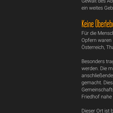
Gewalt des Ab
ein weites Gebi
Keine Überle
Für die Mensc
Opfern waren 
Österreich, Th
Besonders trag
werden. Die m
anschließenden
gemacht. Dies
Gemeinschafts
Friedhof nahe 
Dieser Ort ist 