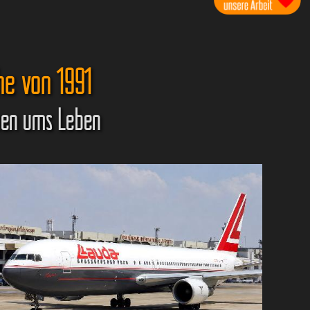
he von 1991
amen ums Leben