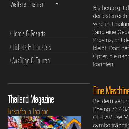
Bis heute gilt
der österreich
wird in Thail
Hotels & Resorts
fand eine Gede
Provinz, mit 
Tickets & Transfers
bleibt. Dort b
Opfer, die nac
Ausflüge & Touren
konnten.
Eine Maschin
Thailand Magazine
Bei dem verun
Boeing 767-3Z
Einkaufen in Thailand
OE-LAV. Die M
symbolträchti