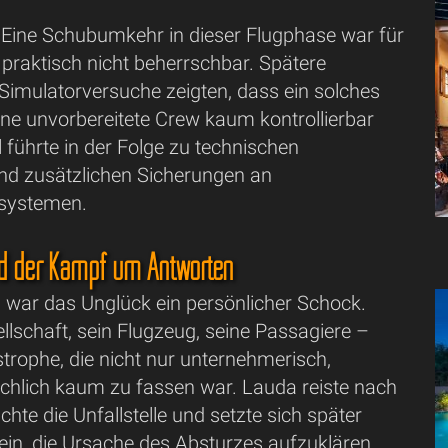
: Eine Schubumkehr in dieser Flugphase war für
praktisch nicht beherrschbar. Spätere
Simulatorversuche zeigten, dass ein solches
ine unvorbereitete Crew kaum kontrollierbar
l führte in der Folge zu technischen
d zusätzlichen Sicherungen an
systemen.
nd der Kampf um Antworten
a war das Unglück ein persönlicher Schock.
llschaft, sein Flugzeug, seine Passagiere –
trophe, die nicht nur unternehmerisch,
hlich kaum zu fassen war. Lauda reiste nach
chte die Unfallstelle und setzte sich später
 ein, die Ursache des Absturzes aufzuklären.