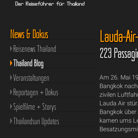
Lauda-Air
News & Dokus
Reisenews Thailand
223 Passagi
Thailand Blog
Veranstaltungen
Am 26. Mai 19
Bangkok nach 
Reportagen + Dokus
zivilen Luftfa
Lauda Air stü
Spielfilme + Storys
Bangkok über 
Thailandsun Updates
kamen ums Le
Besatzungsmit