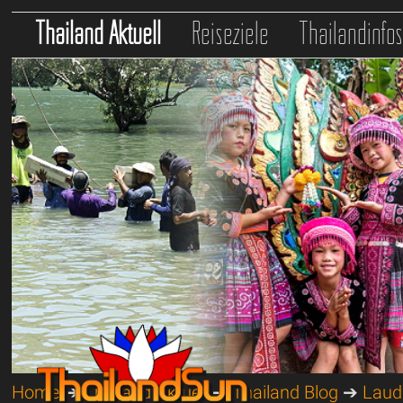
Thailand Aktuell
Reiseziele
Thailandinfo
Home
➔
Thailand Aktuell
➔
Thailand Blog
➔
Lauda