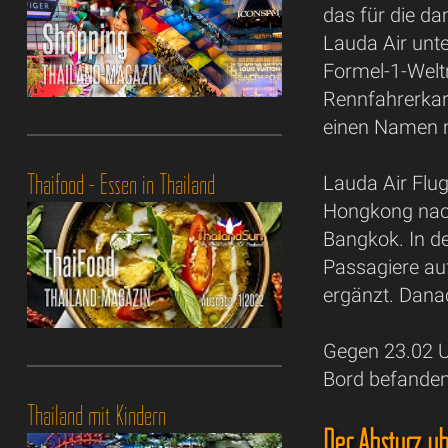
das für die da
Lauda Air unte
Formel-1-Weltm
Rennfahrerkarr
einen Namen 
Thaifood - Essen in Thailand
Lauda Air Flug
Hongkong nach
Bangkok. In d
Passagiere au
ergänzt. Danac
Gegen 23.02 U
Bord befanden
Thailand mit Kindern
Der Absturz ü