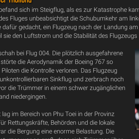
befand sich im Steigflug, als es zur Katastrophe k
des Fluges unbeabsichtigt die Schubumkehr am link
 dafür gedacht, ein Flugzeug nach der Landung am B
l sie den Luftstrom und die Stabilität des Flugzeug
chah bei Flug 004. Die plötzlich ausgefahrene
törte die Aerodynamik der Boeing 767 so
e Piloten die Kontrolle verloren. Das Flugzeug
n unkontrollierbaren Sinkflug und zerbrach noch
bevor die Trümmer in einem schwer zugänglichen
land niedergingen.
 lag im Bereich von Phu Toei in der Provinz
ür Rettungskräfte, Behörden und die lokale
ar die Bergung eine enorme Belastung. Die