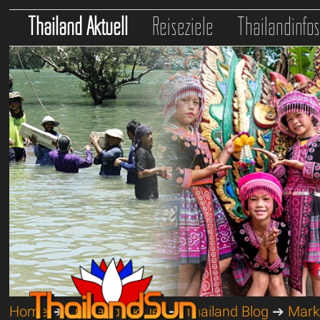
Thailand Aktuell
Reiseziele
Thailandinfo
Home
➔
Thailand Aktuell
➔
Thailand Blog
➔
Mark