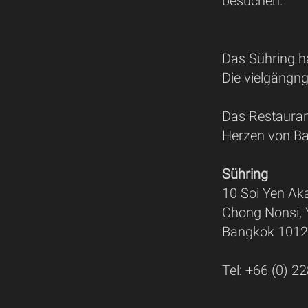
besuchen.
Das Sühring ha
Die vielgängn
Das Restauran
Herzen von Ba
Sühring
10 Soi Yen Aka
Chong Nonsi,
Bangkok 10120
Tel: +66 (0) 2