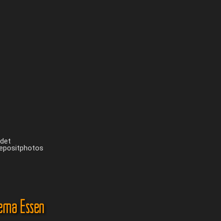
ndet
Depositphotos
ema Essen