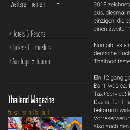
2018 zeichnet
aus, diesmal m
einzigen, die 
einen zweiten 
Hotels & Resorts
Nun gibt es ei
Tickets & Transfers
deutsche Küch
Ausflüge & Touren
Thaifood teste
Ein 12 gängig
Baht, was ca. 
Tax+Service) kl
Thailand Magazine
Das ist für T
bekommt wirkl
Einkaufen in Thailand
Vorreservieru
also auch den