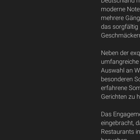
Deutschland n
moderne Note
mehrere Gäng
das sorgfältig
Geschmäckern 
Neben der exqu
umfangreiche W
Auswahl an Wei
besonderen S
erfahrene Som
Gerichten zu h
Das Engagemen
eingebracht, d
Restaurants in