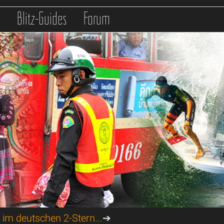
s
Blitz-Guides
Forum
 im deutschen 2-Stern...
➔