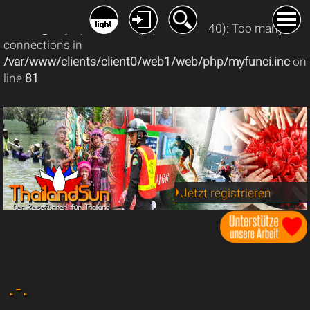
Warning
: mysqli_connect(): (08004/1040): Too many
connections in
/var/www/clients/client0/web1/web/php/myfunci.inc
on
line
81
Jetzt registrieren
.. - ..