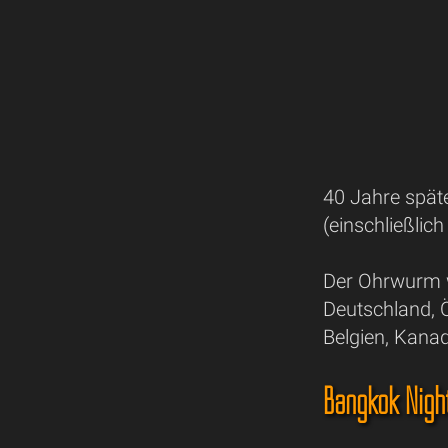
40 Jahre späte
(einschließlic
Der Ohrwurm w
Deutschland, Ö
Belgien, Kana
Bangkok Night