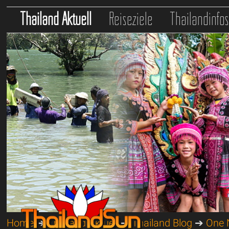
Thailand Aktuell
Reiseziele
Thailandinfo
Home
➔
Thailand Aktuell
➔
Thailand Blog
➔
One N