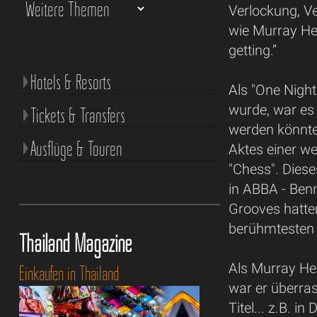
Verlockung, Ve
wie Murray Hea
getting.”
Hotels & Resorts
Als "One Night
wurde, war es 
Tickets & Transfers
werden könnte
Ausflüge & Touren
Aktes einer 
"Chess". Diese
in ABBA - Ben
Grooves hatte
berühmtesten
Thailand Magazine
Als Murray He
Einkaufen in Thailand
war er überra
Titel... z.B. 