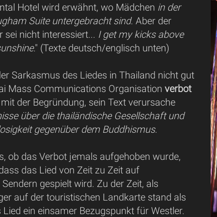
ntal Hotel wird erwähnt, wo Mädchen
in der
gham Suite untergebracht sind
. Aber der
 sei nicht interessiert...
I get my kicks above
 sunshine
." (Texte deutsch/englisch unten)
r Sarkasmus des Liedes in Thailand nicht gut
hai Mass Communications Organisation
verbot
mit der Begründung, sein Text verursache
sse über die thailändische Gesellschaft und
losigkeit gegenüber dem Buddhismus
.
, ob das Verbot jemals aufgehoben wurde,
 dass das Lied von Zeit zu Zeit auf
 Sendern gespielt wird. Zu der Zeit, als
er auf der touristischen Landkarte stand als
 Lied ein einsamer Bezugspunkt für Westler.