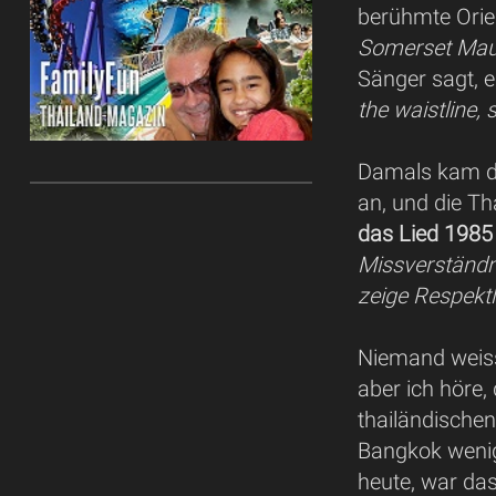
berühmte Orie
Somerset Mau
Sänger sagt, er
the waistline,
Damals kam de
an, und die T
das Lied 1985
Missverständni
zeige Respekt
Niemand weiss
aber ich höre,
thailändischen
Bangkok wenig
heute, war das