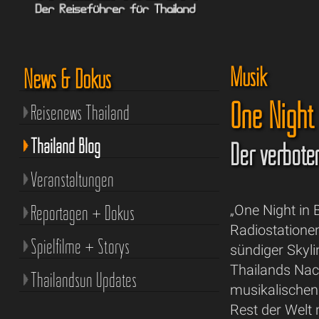
Musik
News & Dokus
One Night
Reisenews Thailand
Thailand Blog
Der verbote
Veranstaltungen
Reportagen + Dokus
„One Night in
Radiostatione
Spielfilme + Storys
sündiger Skyl
Thailands Nac
Thailandsun Updates
musikalischen 
Rest der Welt 