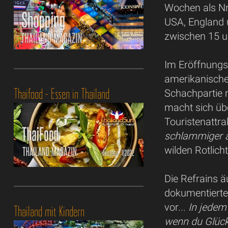
Wochen als Nr
USA, England u
zwischen 15 
Im Eröffnungss
amerikanische
Thaifood - Essen in Thailand
Schachpartie 
macht sich ü
Touristenattra
schlammiger a
wilden Rotlich
Die Refrains 
dokumentiert
vor...
In jedem
Thailand mit Kindern
wenn du Glück 