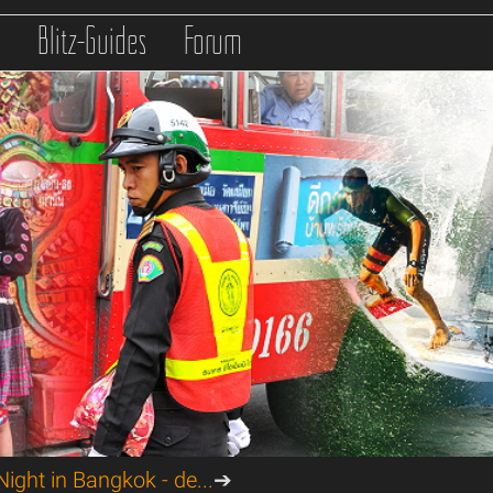
s
Blitz-Guides
Forum
ight in Bangkok - de...
➔