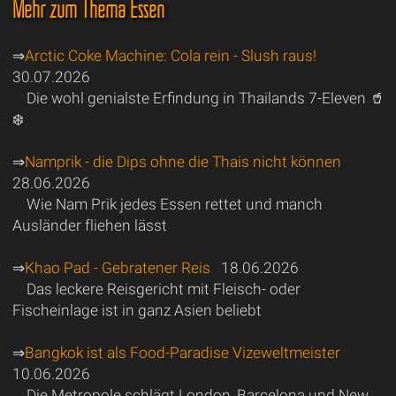
Mehr zum Thema Essen
⇒
Arctic Coke Machine: Cola rein - Slush raus!
30.07.2026
Die wohl genialste Erfindung in Thailands 7-Eleven 🥤
❄️
⇒
Namprik - die Dips ohne die Thais nicht können
28.06.2026
Wie Nam Prik jedes Essen rettet und manch
Ausländer fliehen lässt
⇒
Khao Pad - Gebratener Reis
18.06.2026
Das leckere Reisgericht mit Fleisch- oder
Fischeinlage ist in ganz Asien beliebt
⇒
Bangkok ist als Food-Paradise Vizeweltmeister
10.06.2026
Die Metropole schlägt London, Barcelona und New