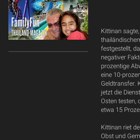
Kittinan sagte
thailändische
festgestellt, 
negativer Fakt
prozentige Ab
eine 10-prozen
Geldtransfer. 
jetzt die Die
Osten testen,
etwa 15 Proze
Kittinan riet 
Obst und Gemü