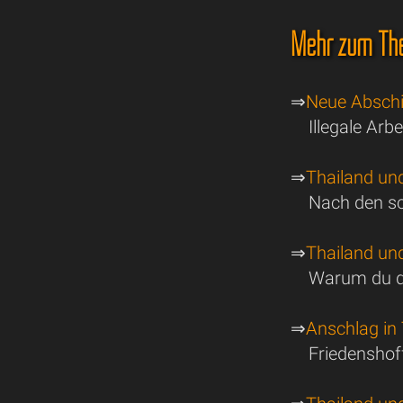
Mehr zum The
⇒
Neue Abschi
Illegale Ar
⇒
Thailand un
Nach den sc
⇒
Thailand un
Warum du d
⇒
Anschlag in 
Friedenshof