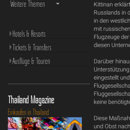
Kittinan erkl
Russlands in 
in den westlic
mit russischen
Hotels & Resorts
Flugzeuge der
diesen Untern
Tickets & Transfers
Ausflüge & Touren
Darüber hinau
Unterstützung
eingestellt un
Fluggesellsch
Fluggesellschaf
Thailand Magazine
keine benötigt
Einkaufen in Thailand
Diese Maßnah
und Obst nach 