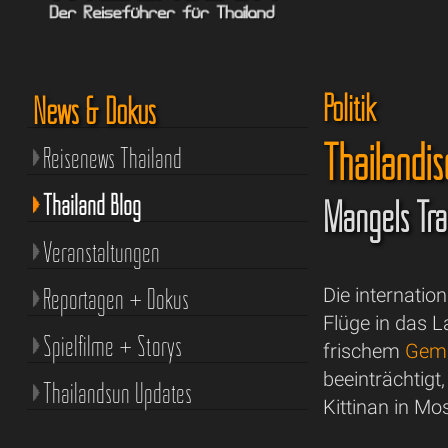
Politik
News & Dokus
Thailändi
Reisenews Thailand
Thailand Blog
Mangels Tra
Veranstaltungen
Reportagen + Dokus
Die internati
Flüge in das L
Spielfilme + Storys
frischem
Gemü
beeinträchtigt
Thailandsun Updates
Kittinan in Mo