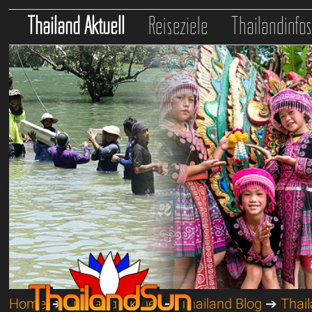
Thailand Aktuell
Reiseziele
Thailandinfo
Home
➔
Thailand Aktuell
➔
Thailand Blog
➔
Thail