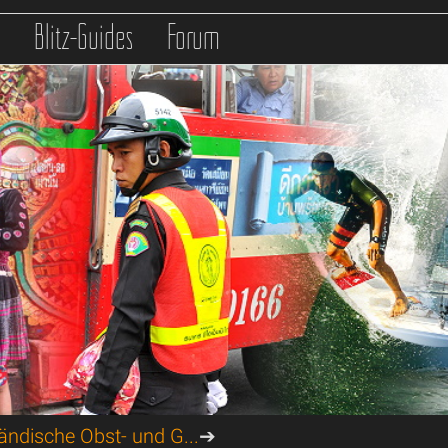
s
Blitz-Guides
Forum
ändische Obst- und G...
➔