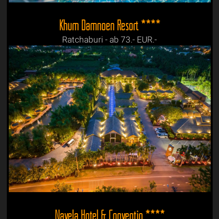
Khum Damnoen Resort ****
Ratchaburi - ab 73.- EUR.-
Navela Hotel & Conventio ****