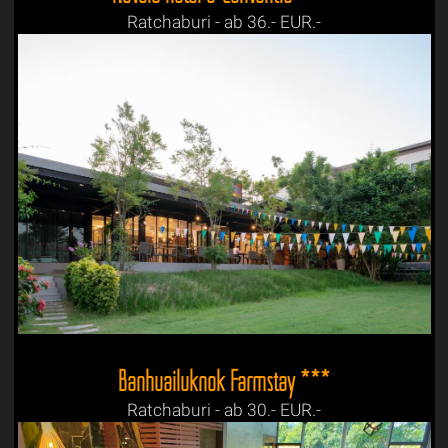
Ratchaburi - ab 36.- EUR.-
Banhuailuknok Farmstay ***
Ratchaburi - ab 30.- EUR.-