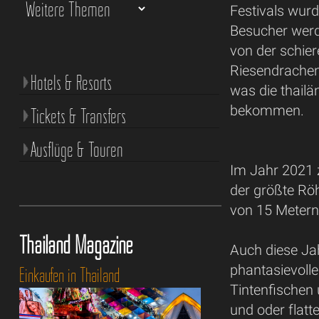
Festivals wurd
Besucher werd
von der schie
Riesendrachen
Hotels & Resorts
was die thailä
bekommen.
Tickets & Transfers
Ausflüge & Touren
Im Jahr 2021 
der größte Rö
von 15 Metern 
Thailand Magazine
Auch diese Ja
phantasievolle
Einkaufen in Thailand
Tintenfischen
und oder flat