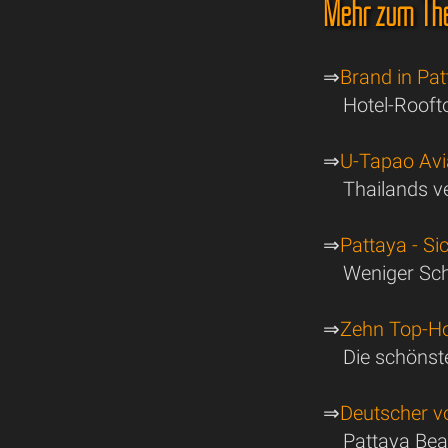
Mehr zum Th
⇒
Brand in Pat
Hotel-Rooft
⇒
U-Tapao Avia
Thailands v
⇒
Pattaya - Si
Weniger Sch
⇒
Zehn Top-Hot
Die schönste
⇒
Deutscher v
Pattaya Bea