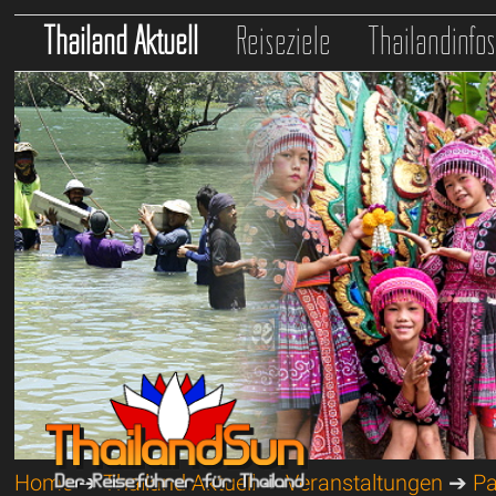
Thailand Aktuell
Reiseziele
Thailandinfo
Home
➔
Thailand Aktuell
➔
Veranstaltungen
➔
Pa