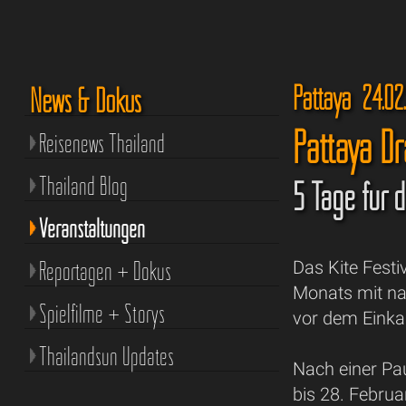
Pattaya 24.02
News & Dokus
Pattaya Dr
Reisenews Thailand
Thailand Blog
5 Tage für d
Veranstaltungen
Reportagen + Dokus
Das Kite Festi
Monats mit na
Spielfilme + Storys
vor dem Einka
Thailandsun Updates
Nach einer Pau
bis 28. Februa