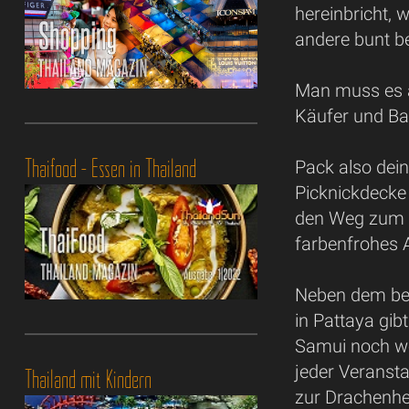
hereinbricht, 
andere bunt b
Man muss es a
Käufer und Bas
Thaifood - Essen in Thailand
Pack also dei
Picknickdecke
den Weg zum S
farbenfrohes 
Neben dem bev
in Pattaya gib
Samui noch we
jeder Veransta
Thailand mit Kindern
zur Drachenhe