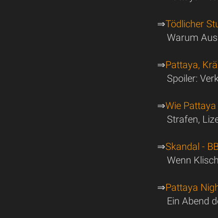
⇒
Tödlicher St
Warum Ausl
⇒
Pattaya, Krä
Spoiler: Ver
⇒
Wie Pattaya 
Strafen, Liz
⇒
Skandal - BB
Wenn Klisch
⇒
Pattaya Nigh
Ein Abend de