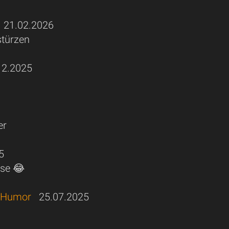
21.02.2026
stürzen
2.2025
er
5
ise 😂
r Humor
25.07.2025