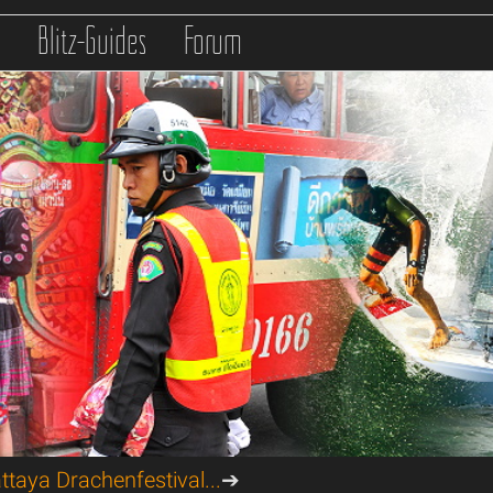
s
Blitz-Guides
Forum
ttaya Drachenfestival...
➔