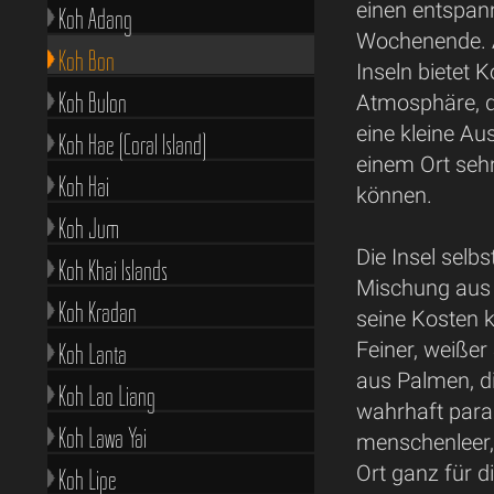
einen entspan
Koh Adang
Wochenende. A
Koh Bon
Inseln bietet 
Koh Bulon
Atmosphäre, di
eine kleine Au
Koh Hae (Coral Island)
einem Ort sehn
Koh Hai
können.
Koh Jum
Die Insel selbs
Koh Khai Islands
Mischung aus 
Koh Kradan
seine Kosten 
Feiner, weißer
Koh Lanta
aus Palmen, di
Koh Lao Liang
wahrhaft parad
Koh Lawa Yai
menschenleer,
Ort ganz für d
Koh Lipe