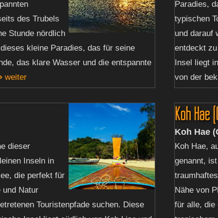
spannten
Paradies, d
eits des Trubels
typischen T
ne Stunde nördlich
und darauf w
 dieses kleine Paradies, das für seine
entdeckt zu
nde, das klare Wasser und die entspannte
Insel liegt
 weiter
von der bek
Koh Hae (C
Koh Hae (C
ne dieser
Koh Hae, au
einen Inseln in
genannt, ist
e, die perfekt für
traumhaftes
e und Natur
Nähe von Ph
getretenen Touristenpfade suchen. Diese
für alle, di