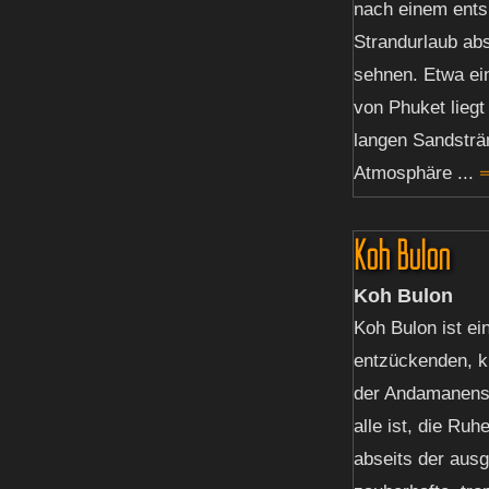
nach einem ent
Strandurlaub abs
sehnen. Etwa ei
von Phuket liegt
langen Sandsträ
Atmosphäre ...
⇒
Koh Bulon
Koh Bulon
Koh Bulon ist ei
entzückenden, kl
der Andamanense
alle ist, die Ruh
abseits der aus