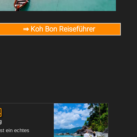
⇒ Koh Bon Reiseführer
g
g
st ein echtes