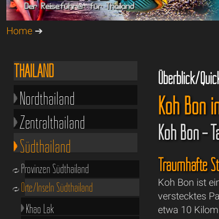
Home
➔
THAILAND
Überblick/Quic
Nordthailand
Koh Bon i
Zentralthailand
Koh Bon – T
Südthailand
Traumhafte Str
Provinzen Südthailand
Koh Bon ist ei
Orte/Inseln Südthailand
verstecktes Pa
Khao Lak
etwa 10 Kilome