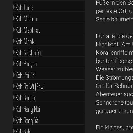
Füße in den S
Koh Lone
perfekte Ort, 
Koh Maiton
Seele baumeln
Koh Maphrao
Für alle, die 
Koh Mook
Highlight. Am
Koh Nakha Yai
Korallenriffe 
bunten Fische 
Koh Phayam
Wasser zu blei
Koh Phi Phi
Die Strömungen
Koh Ra Wi (Rawi)
Ort für Schno
Abenteuer suc
Koh Racha
Schnorcheltou
Koh Rang Noi
genauer erkun
Koh Rang Yai
Ein kleines, a
Koh Rok