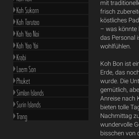
mit traditionel
Koh Sukorn
frisch zubereit
köstliches Pad
Koh Tarutao
– was könnte b
Koh Yao Noi
das Personal i
Koh Yao Yai
wohlfühlen.
Krabi
Koh Bon ist e
Laem Son
Erde, das noc
Phuket
wurde. Die Unt
gemütlich, abe
Simlan Islands
Anreise nach 
Surin Islands
bieten tolle T
Trang
Nachmittag zu
wundervolle G
bisschen von