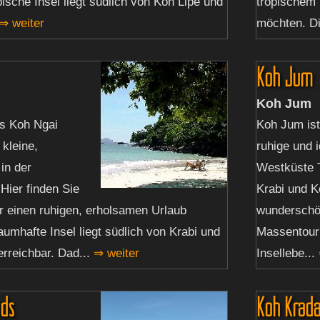
pische Insel liegt südlich von Koh Lipe und
tropischem 
⇒ weiter
möchten. Die
Koh Jum
Koh Jum
ls Koh Ngai
Koh Jum ist
 kleine,
ruhige und i
 in der
Westküste 
ier finden Sie
Krabi und K
ür einen ruhigen, erholsamen Urlaub
wunderschön
aumhafte Insel liegt südlich von Krabi und
Massentouri
 erreichbar. Dad...
⇒ weiter
Insellebe...
nds
Koh Krad