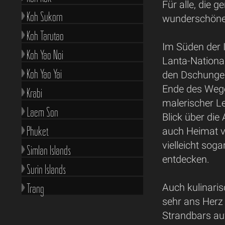
Für alle, die 
Koh Sukorn
wunderschöne 
Koh Tarutao
Im Süden der 
Koh Yao Noi
Lanta-Nation
Koh Yao Yai
den Dschungel
Ende des Wege
Krabi
malerischer L
Laem Son
Blick über di
Phuket
auch Heimat vi
vielleicht sog
Simlan Islands
entdecken.
Surin Islands
Trang
Auch kulinaris
sehr ans Herz
Strandbars auf