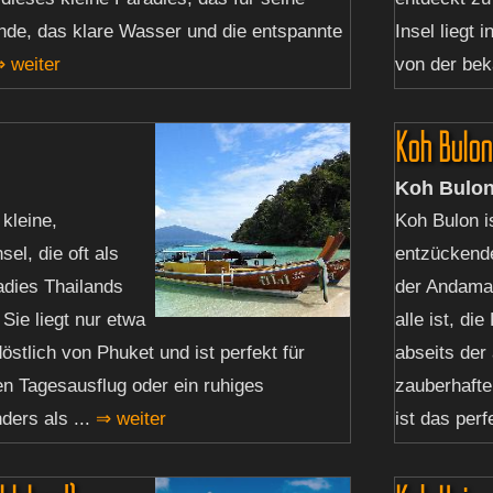
nde, das klare Wasser und die entspannte
Insel liegt
 weiter
von der bek
Koh Bulon
Koh Bulo
 kleine,
Koh Bulon i
el, die oft als
entzückende
adies Thailands
der Andaman
 Sie liegt nur etwa
alle ist, di
östlich von Phuket und ist perfekt für
abseits der
en Tagesausflug oder ein ruhiges
zauberhafte,
ers als ...
⇒ weiter
ist das perf