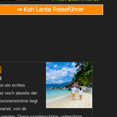
⇒ Koh Lanta Reiseführer
g
g
st ein echtes
as noch abseits der
ouristenströme liegt
artet, von dir
 werden. Diese wunderschöne, unberührte