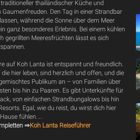
raditioneller thailändischer Küche und
en Gaumenfreuden. Den Tag in einer Strandbar
 lassen, während die Sonne über dem Meer
 ein ganz besonderes Erlebnis. Bei einem kühlen
ch gegrillten Meeresfrüchten lässt es sich
tspannen.
e auf Koh Lanta ist entspannt und freundlich.
die hier leben, sind herzlich und offen, und die
n gemischtes Publikum an – von Familien über
ten bis hin zu Paaren. Es gibt Unterkünfte für
ck, von einfachen Strandbungalows bis hin
esorts. Egal, wie du reist, du wirst dich hier
 Hause fühlen....
mpletten ⇒
Koh Lanta Reiseführer