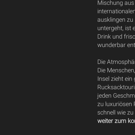
Mischung aus t
international
ausklingen zu
untergeht, ist
Drink und fris
wunderbar en
Die Atmosphär
Die Menschen, 
Insel zieht ei
Rucksacktouris
jeden Geschma
zu luxuriösen R
schnell wie zu
weiter zum ko