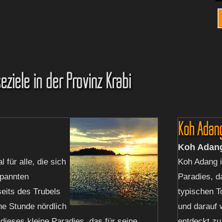
eziele in der Provinz Krabi
Koh Adan
Koh Adan
l für alle, die sich
Koh Adang i
spannten
Paradies, d
eits des Trubels
typischen T
ne Stunde nördlich
und darauf w
 dieses kleine Paradies, das für seine
entdeckt zu