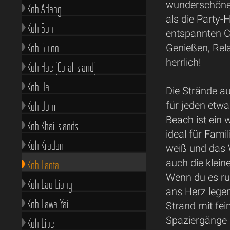
wunderschöner
Koh Adang
als die Party-
Koh Bon
entspannten C
Koh Bulon
Genießen, Rel
herrlich!
Koh Hae (Coral Island)
Koh Hai
Die Strände a
Koh Jum
für jeden etwa
Beach ist ein 
Koh Khai Islands
ideal für Fami
Koh Kradan
weiß und das
auch die klei
Koh Lanta
Wenn du es ru
Koh Lao Liang
ans Herz legen
Koh Lawa Yai
Strand mit fei
Spaziergänge 
Koh Lipe