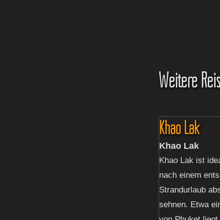
Weitere Reis
Khao Lak
Khao Lak
Khao Lak ist idea
nach einem ent
Strandurlaub abs
sehnen. Etwa ei
von Phuket liegt