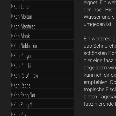
eignet. Ein we
Koh Lone
der Insel. Hie
Koh Maiton
Wasser und ei
umgeben ist.
Koh Maphrao
Koh Mook
Ein weiteres, 
Koh Nakha Yai
das Schnorchel
schönsten Kor
Koh Phayam
hier eine fasz
Koh Phi Phi
begeistern wi
Koh Ra Wi (Rawi)
kann ich dir 
empfehlen. Do
Koh Racha
tropische Fis
Koh Rang Noi
bieten Tagesa
faszinierende
Koh Rang Yai
Koh Rok