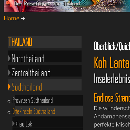
Home
➔
THAILAND
Überblick/Quic
Nordthailand
Koh Lanta 
Zentralthailand
Inselerlebni
Südthailand
Endlose Strän
Provinzen Südthailand
Die wundersch
Orte/Inseln Südthailand
Andamanensee, 
Khao Lak
perfekte Misc