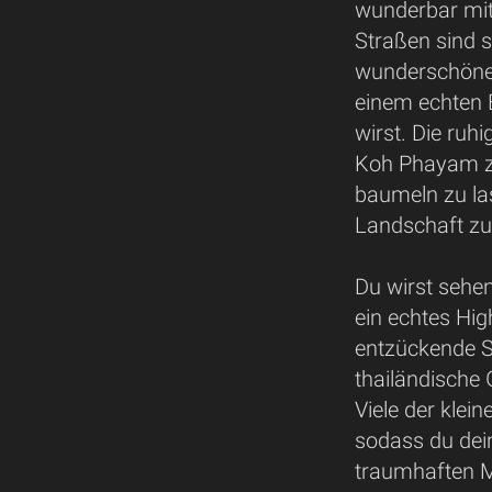
wunderbar mit
Straßen sind 
wunderschöne 
einem echten E
wirst. Die ru
Koh Phayam zu
baumeln zu la
Landschaft zu
Du wirst sehe
ein echtes High
entzückende St
thailändische 
Viele der klei
sodass du dei
traumhaften M