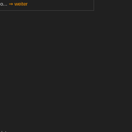
lo...
⇒ weiter