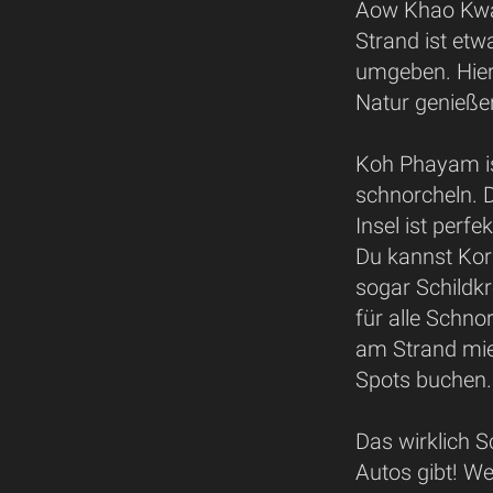
Aow Khao Kwai
Strand ist et
umgeben. Hier
Natur genieße
Koh Phayam ist 
schnorcheln. 
Insel ist perf
Du kannst Kora
sogar Schildkr
für alle Schno
am Strand mie
Spots buchen.
Das wirklich 
Autos gibt! W