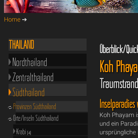
Home
➔
THAILAND
Überblick/Quic
Nordthailand
Koh Phaya
Zentralthailand
Traumstränd
Südthailand
Inselparadies
Provinzen Südthailand
Koh Phayam is
Orte/Inseln Südthailand
und ein Paradi
Krabi
ursprüngliche
[4]