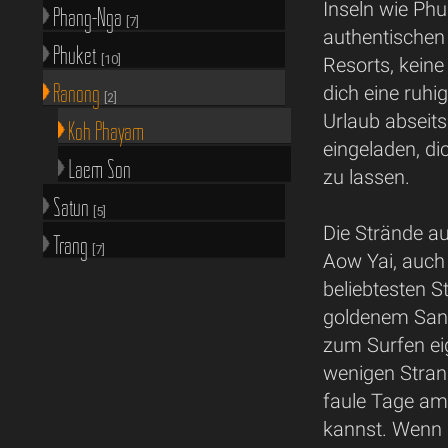
Inseln wie Ph
Phang-Nga
[7]
authentischen
Phuket
[10]
Resorts, kein
Ranong
dich eine ruhig
[2]
Urlaub abseits
Koh Phayam
eingeladen, d
Laem Son
zu lassen.
Satun
[5]
Die Strände a
Trang
[7]
Aow Yai, auch 
beliebtesten S
goldenem Sand
zum Surfen ei
wenigen Stran
faule Tage am
kannst. Wenn 