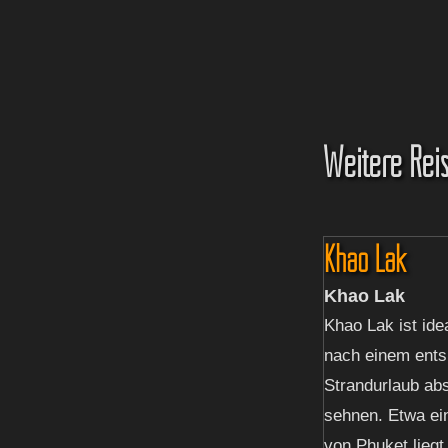
Weitere Reis
Khao Lak
Khao Lak
Khao Lak ist idea
nach einem ent
Strandurlaub abs
sehnen. Etwa ei
von Phuket liegt