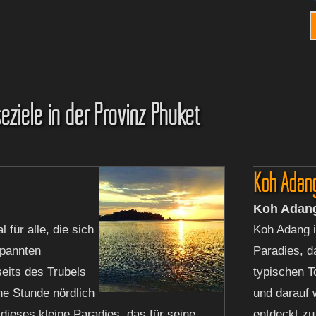
eziele in der Provinz Phuket
Koh Adan
Koh Adan
l für alle, die sich
Koh Adang i
spannten
Paradies, d
eits des Trubels
typischen T
ne Stunde nördlich
und darauf w
 dieses kleine Paradies, das für seine
entdeckt zu