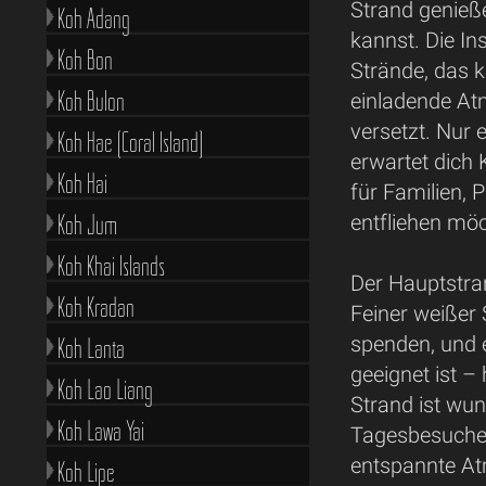
Strand genieß
Koh Adang
kannst. Die In
Koh Bon
Strände, das k
Koh Bulon
einladende At
versetzt. Nur 
Koh Hae (Coral Island)
erwartet dich 
Koh Hai
für Familien, 
Koh Jum
entfliehen mö
Koh Khai Islands
Der Hauptstra
Koh Kradan
Feiner weißer
spenden, und 
Koh Lanta
geeignet ist – 
Koh Lao Liang
Strand ist wun
Koh Lawa Yai
Tagesbesucher
entspannte Atm
Koh Lipe