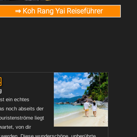
⇒ Koh Rang Yai Reiseführer
g
g
st ein echtes
as noch abseits der
ouristenströme liegt
artet, von dir
 werden. Diese wunderschöne, unberührte