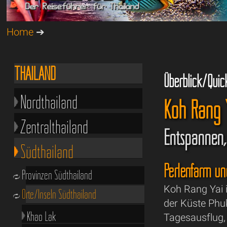
Home
➔
THAILAND
Überblick/Quic
Nordthailand
Koh Rang Y
Zentralthailand
Entspannen,
Südthailand
Perlenfarm un
Provinzen Südthailand
Koh Rang Yai i
Orte/Inseln Südthailand
der Küste Phuk
Khao Lak
Tagesausflug,