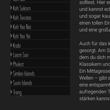
solltest. Hier 
Koh Sukorn
und kannst ec
und sogar kauf
Koh Tarutao
einen tollen Ei
Koh Yao Noi
und eine groß
Koh Yao Yai
Auch für das l
Krabi
gesorgt. Am St
Laem Son
dem du dich m
Phuket
Klassikern un
Ein Mittagesse
Simlan Islands
Wellen – gibt
Surin Islands
eine entspann
Trang
aufregenden T
stärken kanns