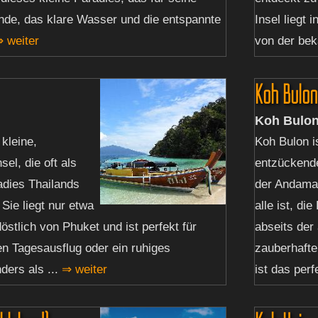
nde, das klare Wasser und die entspannte
Insel liegt
 weiter
von der bek
Koh Bulon
Koh Bulo
 kleine,
Koh Bulon i
el, die oft als
entzückende
adies Thailands
der Andaman
 Sie liegt nur etwa
alle ist, di
östlich von Phuket und ist perfekt für
abseits der
en Tagesausflug oder ein ruhiges
zauberhafte,
ers als ...
⇒ weiter
ist das perf