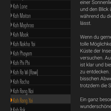
einer Sonnenl
Koh Lone
und den Blick
Koh Maiton
während du di
lässt.
Koh Maphrao
Koh Mook
Wenn du gerne 
Koh Nakha Yai
tolle Möglichk
Küste der Ins
Koh Phayam
versuchen. Au
Koh Phi Phi
ist klar und bi
Koh Ra Wi (Rawi)
zu entdecken. D
bisschen Abw
Koh Racha
trotzdem die 
Koh Rang Noi
Ein ganz beson
Koh Rang Yai
wunderschöne 
Koh Rok