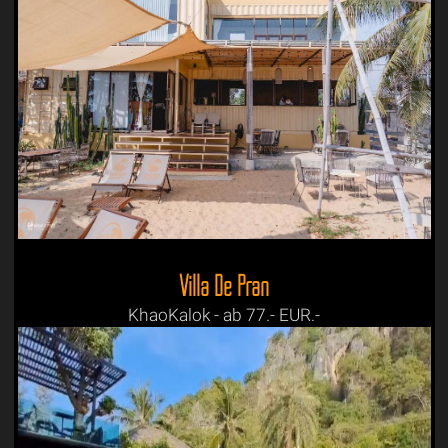
Villa De Pran
KhaoKalok - ab 77.- EUR.-