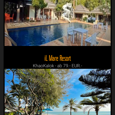
iL Mare Resort
KhaoKalok - ab 79.- EUR.-