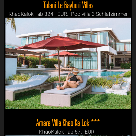
Tolani Le Bayburi Villas
KhaoKalok - ab 324.- EUR.- Poolvilla 3 Schlafzimmer
Amara Villa Khao Ka Lok ***
KhaoKalok - ab 67.- EUR.-