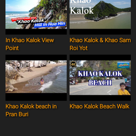
In Khao Kalok View
Khao Kalok & Khao Sam
Point
Roi Yot
Khao Kalok beach in
Khao Kalok Beach Walk
Pran Buri