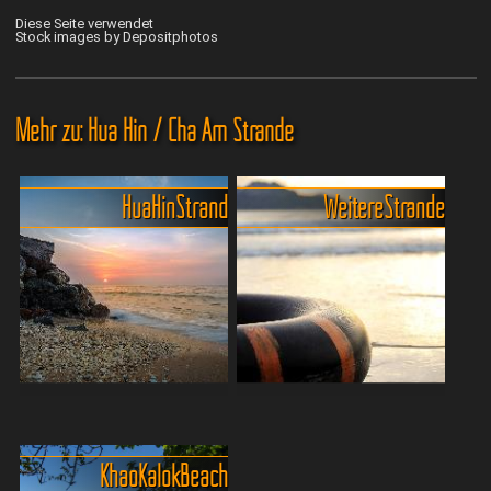
Diese Seite verwendet
Stock images by Depositphotos
Mehr zu: Hua Hin / Cha Am Strände
Hua Hin Strand
Weitere Strände
City Beach Hua Hin - Das
Strände rund um Hua Hin
Herzstück der Küste
und Cha Am
Hua Hins Hauptstrand ist
Sowohl im Süden, als auch
Khao Kalok Beach
das perfekte Mix & Match
im Norden von Hua Hin