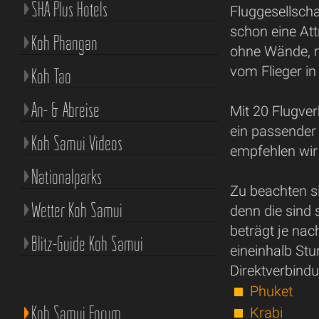
SHA Plus Hotels
Fluggesellscha
schon eine Att
Koh Phangan
ohne Wände, m
vom Flieger in
Koh Tao
An- & Abreise
Mit 20 Flugve
ein passender 
Koh Samui Videos
empfehlen wir
Nationalparks
Zu beachten si
Wetter Koh Samui
denn die sind 
beträgt je na
Blitz-Guide Koh Samui
eineinhalb Stu
Direktverbind
Phuket
Koh Samui Forum
Krabi