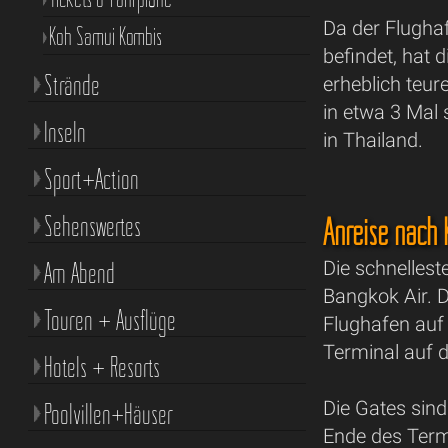
Da der Flughaf
Koh Samui Kombis
befindet, hat 
Strände
erheblich teur
in etwa 3 Mal 
Inseln
in Thailand.
Sport+Action
Sehenswertes
Anreise nach
Am Abend
Die schnellest
Bangkok Air. D
Touren + Ausflüge
Flughafen auf
Terminal auf
Hotels + Resorts
Die Gates sin
Poolvillen+Häuser
Ende des Termi