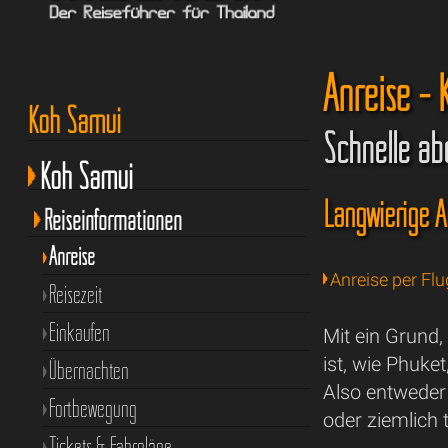
Anreise -
Koh Samui
Schnelle ab
Koh Samui
Langwierige 
Reiseinformationen
Anreise
Anreise per Fl
Reisezeit
Einkaufen
Mit ein Grund
ist, wie Phuket
Übernachten
Also entweder
Fortbewegung
oder ziemlich 
Tickets & Fahrpläne