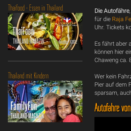
Thaifood - Essen in Thailand
Die Autofähre
für die
Raja Fe
Uhr. Tickets k
Es fährt aber 
können hier e
Chaweng ca. 8
Thailand mit Kindern
Wer kein Fahrz
Pier auf dem 
sparsam, auch
Autofähre von