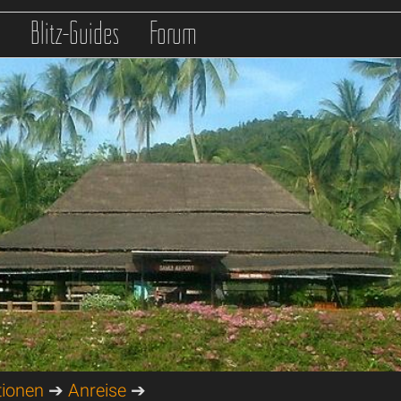
s
Blitz-Guides
Forum
tionen
➔
Anreise
➔