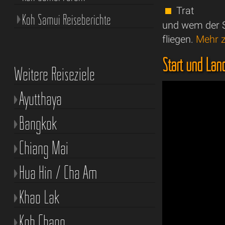
Trat
Koh Samui Reiseberichte
und wem der S
fliegen.
Mehr z
Start und Lan
Weitere Reiseziele
Ayutthaya
Bangkok
Chiang Mai
Hua Hin / Cha Am
Khao Lak
Koh Chang