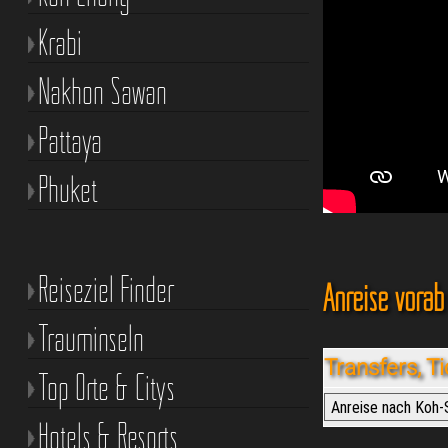
Krabi
Nakhon Sawan
Pattaya
Phuket
Reiseziel Finder
Anreise vorab
Trauminseln
Transfers, T
Top Orte & Citys
Hotels & Resorts