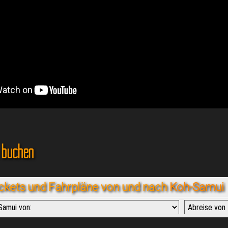
 buchen
ickets und Fahrpläne von und nach
Koh-Samui