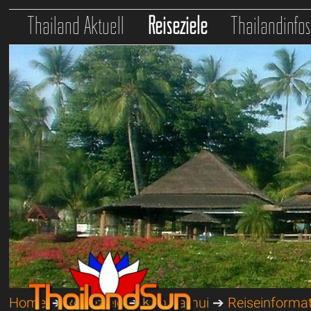
Thailand Aktuell
Reiseziele
Thailandinfo
Home
➔
Reiseziele
➔
Koh Samui
➔
Reiseinforma