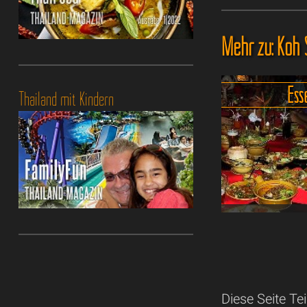
Mehr zu: Koh
Ess
Thailand mit Kindern
Schlemmen un
Essen & Trink
Sam
Wer Koh Samui
sich beim The
Diese Seite Tei