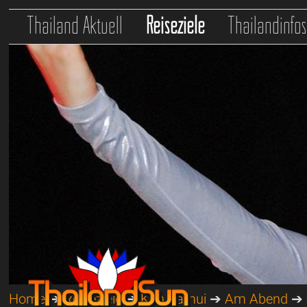
Thailand Aktuell
Reiseziele
Thailandinfo
Home
➔
Reiseziele
➔
Koh Samui
➔
Am Abend
➔