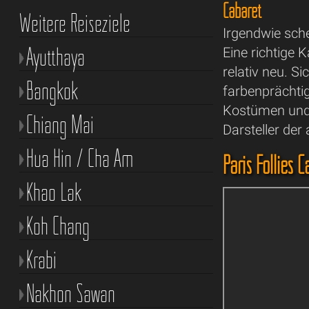
Cabaret
Weitere Reiseziele
Irgendwie sch
Ayutthaya
Eine richtige 
relativ neu. S
Bangkok
farbenprächti
Kostümen und 
Chiang Mai
Darsteller de
Hua Hin / Cha Am
Paris Follies
Khao Lak
Koh Chang
Krabi
Nakhon Sawan