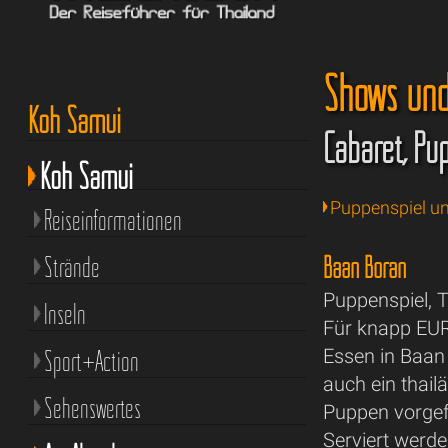
Shows und
Koh Samui
Cabaret, Pup
Koh Samui
Puppenspiel u
Reiseinformationen
Baan Boran
Strände
Puppenspiel, T
Inseln
Für knapp EUR
Sport+Action
Essen in Baan
auch ein thail
Sehenswertes
Puppen vorgef
Serviert werden