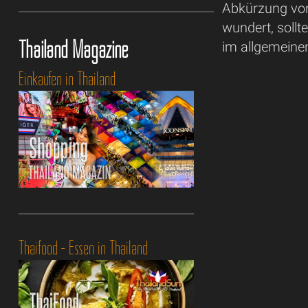
Abkürzung von 
wundert, sollt
Thailand Magazine
im allgemeine
Einkaufen in Thailand
Thaifood - Essen in Thailand