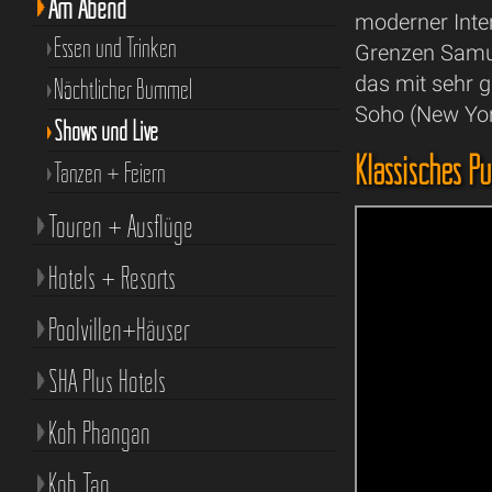
Am Abend
moderner Inter
Essen und Trinken
Grenzen Samui
das mit sehr g
Nächtlicher Bummel
Soho (New York
Shows und Live
Klassisches P
Tanzen + Feiern
Touren + Ausflüge
Hotels + Resorts
Poolvillen+Häuser
SHA Plus Hotels
Koh Phangan
Koh Tao