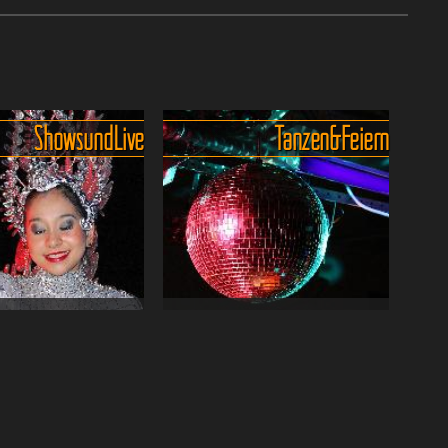
Shows und Live
Tanzen & Feiern
 Puppenspiel und
Party Hotspots auf Koh Samui
tritte auf Samui
- Und ab gehts!
#Baan Boran
Erlebe das pulsierende
el, Thai Musik und
Nachtleben und die
les Dinner Für knapp
angesagten Clubs und Bars