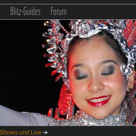
s
Blitz-Guides
Forum
Shows und Live
➔