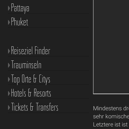
Pattaya
Phuket
Reiseziel Finder
Trauminseln
Top Orte & Citys
Hotels & Resorts
Tickets & Transfers
Mindestens dr
sehr komisch
Letztere ist i