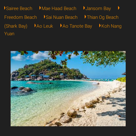
Sairee Beach
Mae Haad Beach
Jansom Bay
Freedom Beach
Sai Nuan Beach
Thian Og Beach
(Shark Bay)
Ao Leuk
Ao Tanote Bay
Koh Nang
Yuan