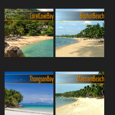
entspannter Tipp mit Stil
Silver Beach oder Crystal
Lamai Beach ist der
Beach
Coral Cove Bay
Bophut Beach
entspannte Bruder des
Der Silver Beach, auch
berühmten
bekannt als Crystal Beach
[LI#1403]Chaweng[/LI#1403]
oder auf Thai Haad Thong
– ein bisschen ruhiger, ein
Ta-khian, liegt ziemlich gut
bisschen authentischer,
versteckt zwischen dem
aber mit allem, was...
Chaweng Beach und dem
La...
Das ruhige Juwel Coral
Bophut Beach - Wo
Cove Beach auf Koh Samui
tropische Ruhe auf
Der Coral Cove Beach auf
kulinarischen Genuss trifft
Thongson Bay
Maenam Beach
Koh Samui ist wie gemacht
An der Nordküste der Insel
für all jene, die dem Trubel
Samui liegt der Bophut
entfliehen und einen
Beach zwischen dem
weniger bekannten Strand
[LI#216]Meanam Beach
entdecken möchten. Die n...
östlich [/LI#216] und dem
[LI#215]Big Buddha