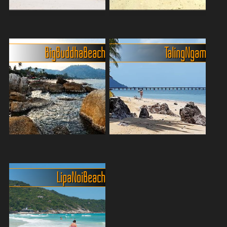
Beach[/LI#215] ...
Die idyllische Thongson Bay
Koh Samuis Nordküste für
auf Koh Samui
Genießer - der Maenam
Auf der Suche nach einem
Beach
Big Buddha Beach
Taling Ngam
abgelegenen Paradies, das
Maenam Beach ist wie der
nicht von Touristen
entspannte Cousin von
überlaufen ist? Thongson
Chaweng – ruhig, charmant
Bay auf Koh Samui könnte
und ohne Partygedröhn. Wer
dein neuer Lieblingsort
barfuß durch puderfeinen
werde...
Sand schlendern, in
Hänge...
Big Buddha Beach (Bang
Die ruhige Seite von Samui,
Rak) - ein völlig entspannter
der Taling Ngam Beach
Strand
Taling Ngam Beach, an der
Lipa Noi Beach
Der breite Strand, der sich
Westküste von
über eine Länge von etwa 4
[LI#1397]Koh
Kilometern erstreckt,
Samui[/LI#1397] gelegen,
befindet sich im nördlichen
ist ein Ort der Ruhe und