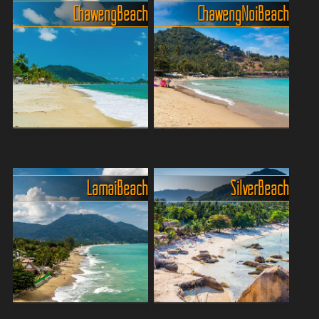
Chaweng Beach
Chaweng Noi Beach
Chaweng Beach das Herz
Die Postkartenidylle von Koh
von Koh Samui
Samuis verstecktem Juwel
Feinster Sand, türkisblaues
Wer Koh Samui kennt, hat
Lamai Beach
Silver Beach
Wasser, vibey Beachbars
sicher schon vom quirligen
und nachts ein Hauch von
Chaweng Beach gehört –
Ibiza – Chaweng ist alles,
aber nur wenige kennen
nur nicht langweilig. Egal ob
seine ruhigere, charmante
du relaxen, feie...
kleine Schwester: Chaweng
...
Lamai Beach - Koh Samuis
Die Manchmal-Idylle am