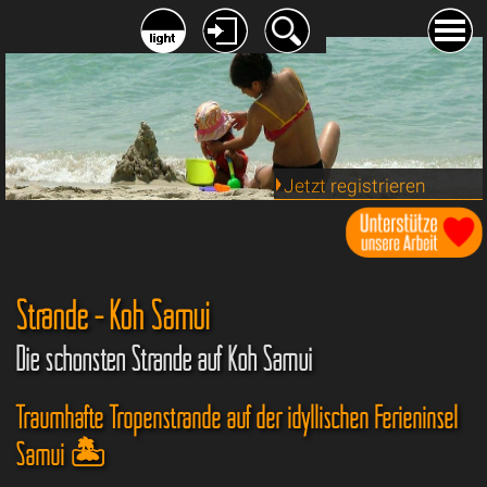
Jetzt registrieren
Strände - Koh Samui
Die schönsten Strände auf Koh Samui
Traumhafte Tropenstrände auf der idyllischen Ferieninsel
Samui 🏝