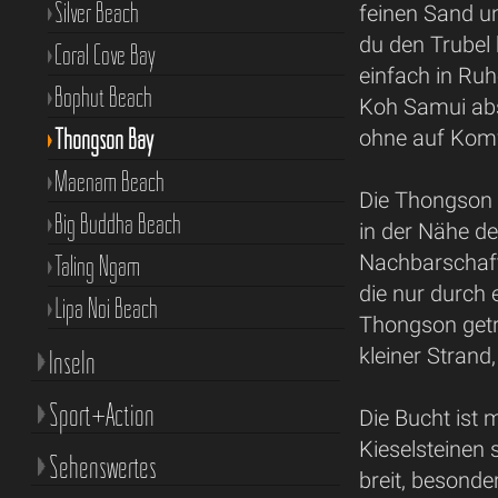
Silver Beach
feinen Sand u
du den Trubel 
Coral Cove Bay
einfach in Ruhe
Bophut Beach
Koh Samui abse
Thongson Bay
ohne auf Komf
Maenam Beach
Die Thongson B
Big Buddha Beach
in der Nähe d
Taling Ngam
Nachbarschaft
die nur durch
Lipa Noi Beach
Thongson getre
kleiner Strand
Inseln
Sport+Action
Die Bucht ist 
Kieselsteinen 
Sehenswertes
breit, besonde