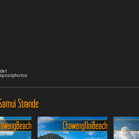
ndet
Depositphotos
Samui Strände
haweng Beach
Chaweng Noi Beach