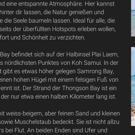
nd eine entspannte Atmosphäre. Hier kannst
hinter dir lassen, die Natur genießen und
 die Seele baumeln lassen. Ideal für alle, die
its der überfüllten Hotspots erleben wollen,
ort und Schönheit zu verzichten.
ay befindet sich auf der Halbinsel Plai Laem,
es nördlichsten Punktes von Koh Samui. In der
 gibt es etwas höher gelegen Samrong Bay,
 einen hohen Hügel mit einem felsigen Fuß von
nnt ist. Der Strand der Thongson Bay ist ein
, der nur etwa einen halben Kilometer lang ist.
mit weiss-beigem, aber feinen Sand und kleinen
sowie Muschelstaub bedeckt. Sie ist nicht allzu
rs bei Flut. An beiden Enden sind Ufer und