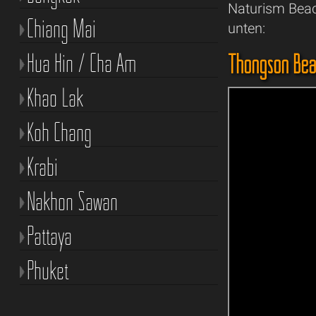
Naturism Beach
Chiang Mai
unten:
Hua Hin / Cha Am
Thongson Bea
Khao Lak
Koh Chang
Krabi
Nakhon Sawan
Pattaya
Phuket