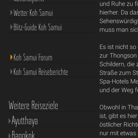
und Ruhe zu fi
Wetter Koh Samui
hierher. Da da
Sehenswürdigke
Blitz-Guide Koh Samui
muss man sich
Es ist nicht s
zur Thongson 
Koh Samui Forum
Schildern, di
Koh Samui Reiseberichte
Straße zum St
Spa-Hotels Me
und der Weg f
Weitere Reiseziele
Obwohl in Tha
ist, gibt es h
Ayutthaya
östlicher Rich
Bangkok
nur mit etwas K