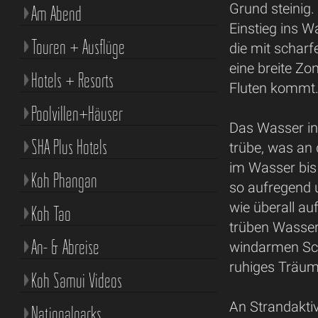
Grund steinig.
Am Abend
Einstieg ins Wa
Touren + Ausflüge
die mit scharf
eine breite Z
Hotels + Resorts
Fluten kommt
Poolvillen+Häuser
Das Wasser in
SHA Plus Hotels
trübe, was an
im Wasser bis
Koh Phangan
so aufregend u
wie überall au
Koh Tao
trüben Wassers
An- & Abreise
windarmen Sch
ruhiges Träu
Koh Samui Videos
An Strandakti
Nationalparks