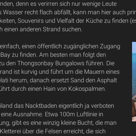
nden, denn es verirren sich nur wenige Leute
s Wasser recht flach abfällt, kann man hier auch p
iten, Souvenirs und Vielfalt der Küche zu finden (e
 einen anderen Strand suchen.
o einfach, einen öffentlich zugänglichen Zugang
Bay zu finden. Am besten man folgt den
e zu den Thongsonbay Bungalows führen. Die
rand ist kurvig und führt um die Mauern eines
lati herum, danach ersetzt Sand den Asphalt
ührt durch einen Hain von Kokospalmen.
iland das Nacktbaden eigentlich ja verboten
ier eine Ausnahme. Etwa 100m Luftlinie in
tung, gibt es eine winzig kleine Bucht, die man
letterei über die Felsen erreicht, die sich