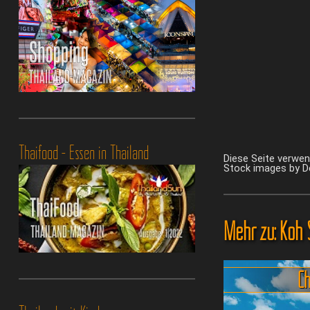
Thaifood - Essen in Thailand
Diese Seite verwe
Stock images by 
Mehr zu: Koh 
C