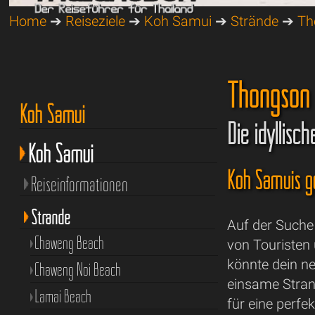
Home
➔
Reiseziele
➔
Koh Samui
➔
Strände
➔
Th
Thongson 
Koh Samui
Die idyllis
Koh Samui
Koh Samuis g
Reiseinformationen
Strände
Auf der Suche
Chaweng Beach
von Touristen
könnte dein ne
Chaweng Noi Beach
einsame Strand
Lamai Beach
für eine perfe