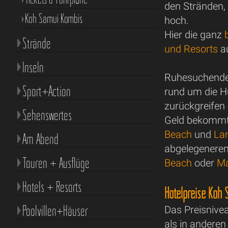
den Stränden,
Koh Samui Kombis
hoch.
Hier die ganz
Strände
und Resorts
au
Inseln
Ruhesuchende 
Sport+Action
rund um die H
zurückgreifen
Sehenswertes
Geld bekommt 
Beach
und
La
Am Abend
abgelegenere
Touren + Ausflüge
Beach
oder
M
Hotels + Resorts
Hotelpreise Koh 
Poolvillen+Häuser
Das Preisnive
als in anderen