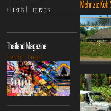
Mehr zu: Koh 
Tickets & Transfers
Thailand Magazine
Einkaufen in Thailand
Schnelle ab
Flugverbindun
F
nach S
Mit ein Grund
Samui noch 
überlaufen ist,
dürfte di