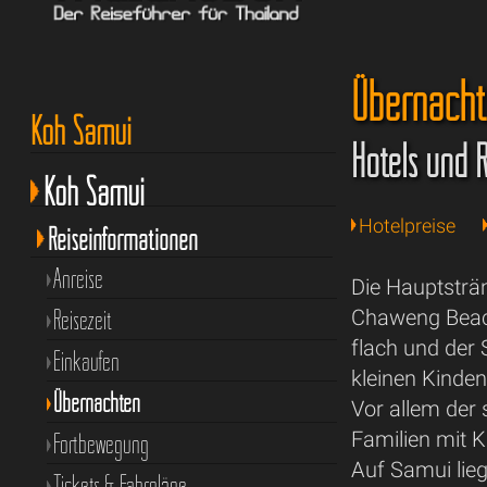
Übernacht
Koh Samui
Hotels und 
Koh Samui
Hotelpreise
Reiseinformationen
Anreise
Die Hauptsträn
Reisezeit
Chaweng Beach
flach und der 
Einkaufen
kleinen Kinde
Übernachten
Vor allem der 
Familien mit K
Fortbewegung
Auf Samui lieg
Tickets & Fahrpläne