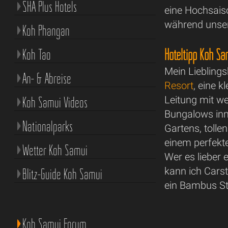
SHA Plus Hotels
eine Hochsais
während unse
Koh Phangan
Hoteltipp Koh Sa
Koh Tao
Mein Liebling
An- & Abreise
Resort
, eine 
Koh Samui Videos
Leitung mit w
Bungalows inm
Nationalparks
Gartens, tolle
einem perfekte
Wetter Koh Samui
Wer es lieber
kann ich Cars
Blitz-Guide Koh Samui
ein Bambus St
Koh Samui Forum