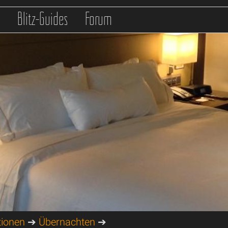
s
Blitz-Guides
Forum
tionen
➔
Übernachten
➔