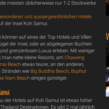
 die meisten üblicherweise nur 1-2 Stockwerke
besonderen und aussergewöhnlichen Hotels
f der Insel Koh Samui.
V
können auf eines der Top Hotels und Villen
ügel der Insel, oder an abgelegenen Buchten
 und grenzenlosen Luxus erleben. Mit weniger
man nette kleine Resorts, am
Chaweng
mai Beach
etwas teurer, an den anderen,
n Stränden wie
Big Buddha Beach
,
Bophut
ae Nam Beach
einiges günstiger.
Samui
au der Hotels auf Koh Samui ist etwas höher
 Thailand Destinationen. Es gibt 2 mal jährlich