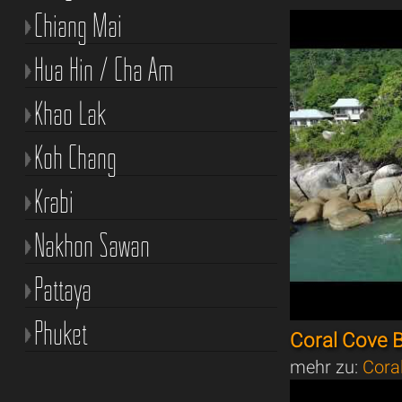
Chiang Mai
Hua Hin / Cha Am
Khao Lak
Koh Chang
Krabi
Nakhon Sawan
Pattaya
Phuket
Coral Cove 
mehr zu:
Cora