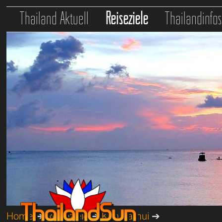
Thailand Aktuell
Reiseziele
Thailandinfo
Home
➔
Reiseziele
➔
Koh Samui
➔