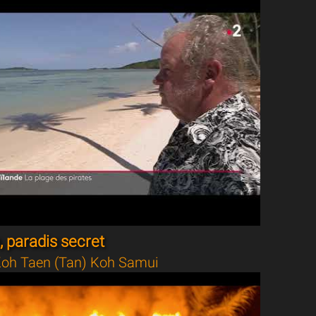
 paradis secret
oh Taen (Tan) Koh Samui