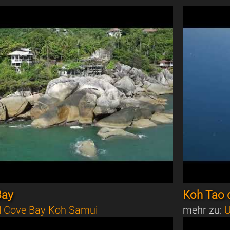
Bay
Koh Tao d
l Cove Bay Koh Samui
mehr zu:
U