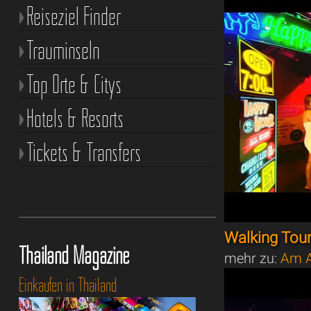
Reiseziel Finder
Trauminseln
Top Orte & Citys
Hotels & Resorts
Tickets & Transfers
Walking Tou
Thailand Magazine
mehr zu:
Am A
Einkaufen in Thailand