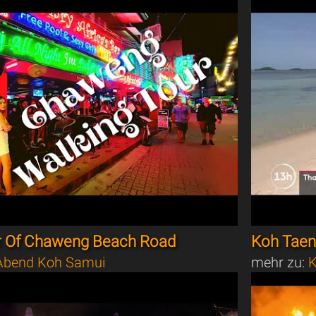
r Of Chaweng Beach Road
Koh Taen,
bend Koh Samui
mehr zu:
K