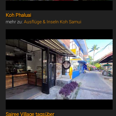
Koh Phaluai
mehr zu:
Ausflüge & Inseln Koh Samui
Sairee Village tagsüber