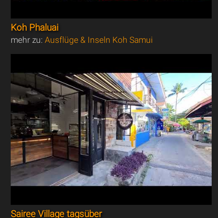
Koh Phaluai
mehr zu:
Ausflüge & Inseln Koh Samui
Sairee Village tagsüber