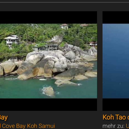
Bay
Koh Tao d
l Cove Bay Koh Samui
mehr zu:
U