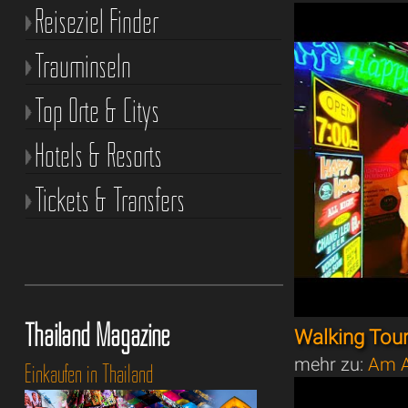
Reiseziel Finder
Trauminseln
Top Orte & Citys
Hotels & Resorts
Tickets & Transfers
Thailand Magazine
Walking Tou
mehr zu:
Am A
Einkaufen in Thailand