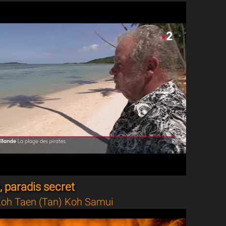
 paradis secret
oh Taen (Tan) Koh Samui