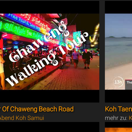
r Of Chaweng Beach Road
Koh Taen,
bend Koh Samui
mehr zu:
K