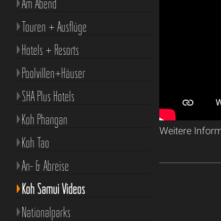
Am Abend
Touren + Ausflüge
Hotels + Resorts
Poolvillen+Häuser
SHA Plus Hotels
Koh Phangan
Weitere Infor
Koh Tao
An- & Abreise
Koh Samui Videos
Nationalparks