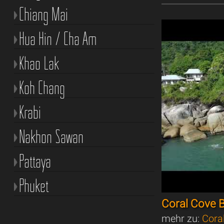
Chiang Mai
Hua Hin / Cha Am
Khao Lak
Koh Chang
Krabi
Nakhon Sawan
Pattaya
Phuket
Coral Cove 
mehr zu:
Cora