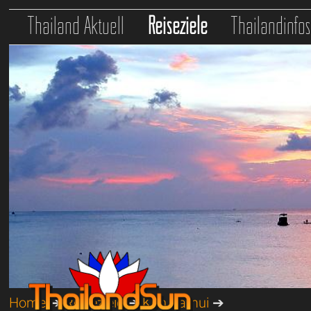
Thailand Aktuell
Reiseziele
Thailandinfo
Home
➔
Reiseziele
➔
Koh Samui
➔