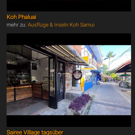
Koh Phaluai
mehr zu:
Ausflüge & Inseln Koh Samui
Sairee Village tagsüber