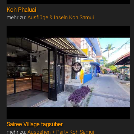
Koh Phaluai
mehr zu:
Ausflüge & Inseln Koh Samui
Sairee Village tagsüber
mehr zu:
Ausgehen + Party Koh Samui