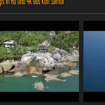
ips in HD und 4K aus Koh Samui