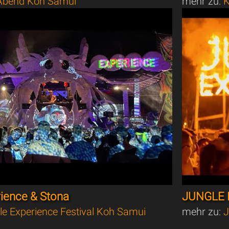
bend Koh Samui
mehr zu:
K
rience & Stona
JUNGLE 
le Experience Festival Koh Samui
mehr zu:
J