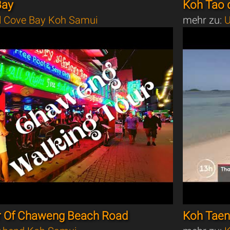
Bay
Koh Tao d
l Cove Bay Koh Samui
mehr zu:
U
r Of Chaweng Beach Road
Koh Taen,