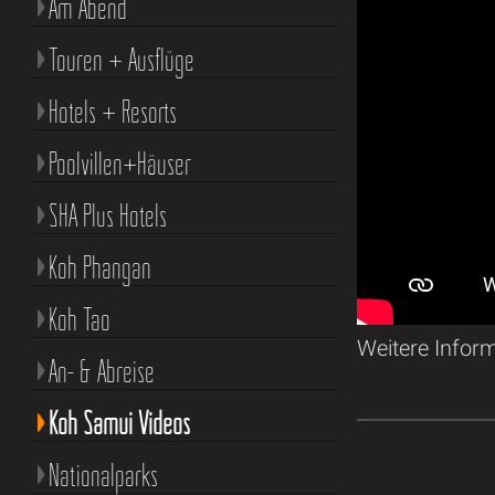
Am Abend
Touren + Ausflüge
Hotels + Resorts
Poolvillen+Häuser
SHA Plus Hotels
Koh Phangan
Koh Tao
Weitere Infor
An- & Abreise
Koh Samui Videos
Nationalparks