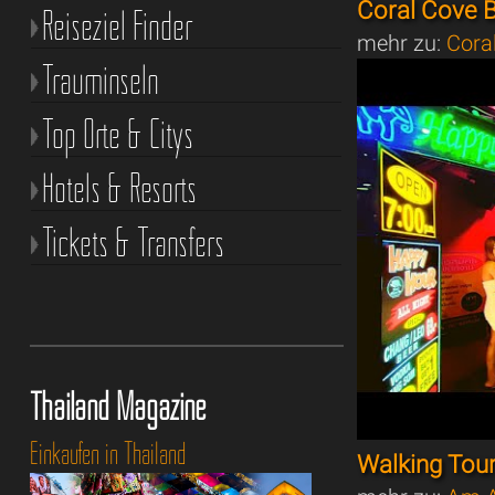
Coral Cove 
Reiseziel Finder
mehr zu:
Cora
Trauminseln
Top Orte & Citys
Hotels & Resorts
Tickets & Transfers
Thailand Magazine
Einkaufen in Thailand
Walking Tou