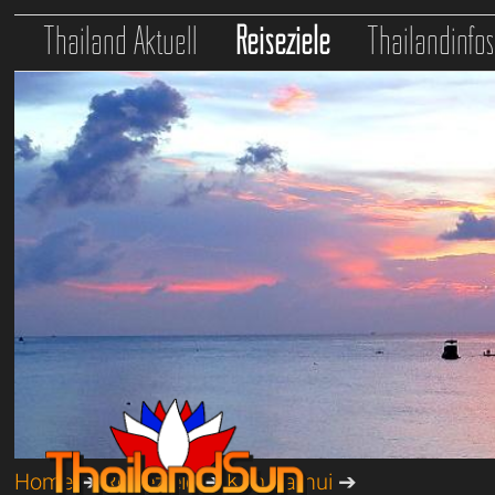
Thailand Aktuell
Reiseziele
Thailandinfo
Home
➔
Reiseziele
➔
Koh Samui
➔