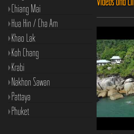
Videos und Cl
Chiang Mai
Hua Hin / Cha Am
Khao Lak
Koh Chang
Krabi
Nakhon Sawan
Pattaya
Phuket