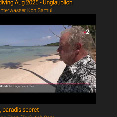
iving Aug 2025.- Unglaublich
nterwasser Koh Samui
 paradis secret