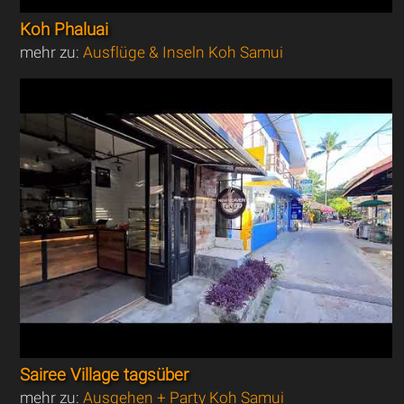
Koh Phaluai
mehr zu:
Ausflüge & Inseln Koh Samui
Sairee Village tagsüber
mehr zu:
Ausgehen + Party Koh Samui