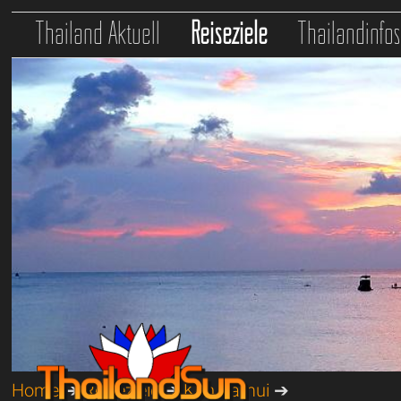
Thailand Aktuell
Reiseziele
Thailandinfo
Home
➔
Reiseziele
➔
Koh Samui
➔