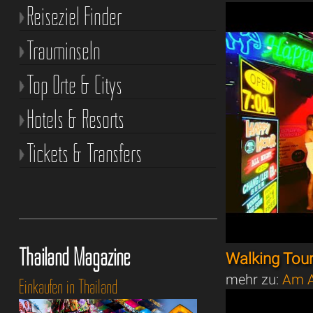
Reiseziel Finder
Trauminseln
Top Orte & Citys
Hotels & Resorts
Tickets & Transfers
Thailand Magazine
Walking Tou
mehr zu:
Am A
Einkaufen in Thailand