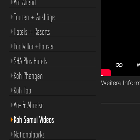
Am Abend
Touren + Ausflüge
Hotels + Resorts
Poolvillen+Häuser
SHA Plus Hotels
Koh Phangan
Weitere Infor
Koh Tao
An- & Abreise
Koh Samui Videos
Nationalparks