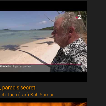
 paradis secret
oh Taen (Tan) Koh Samui