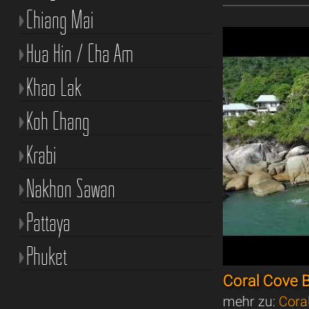
Chiang Mai
Hua Hin / Cha Am
Khao Lak
Koh Chang
Krabi
Nakhon Sawan
Pattaya
Phuket
Coral Cove 
mehr zu:
Cora