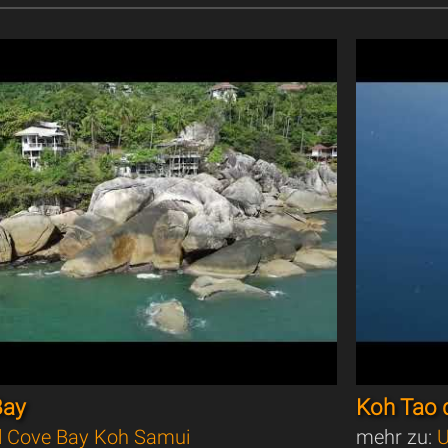
Bay
Koh Tao d
l Cove Bay Koh Samui
mehr zu:
U