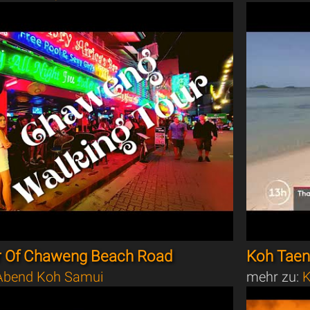
r Of Chaweng Beach Road
Koh Taen,
bend Koh Samui
mehr zu:
K