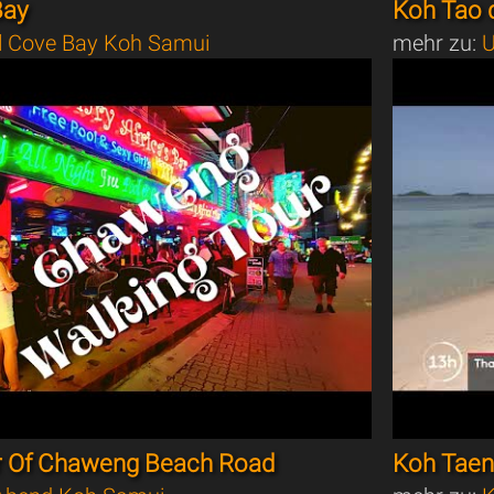
Bay
Koh Tao d
l Cove Bay Koh Samui
mehr zu:
U
r Of Chaweng Beach Road
Koh Taen,