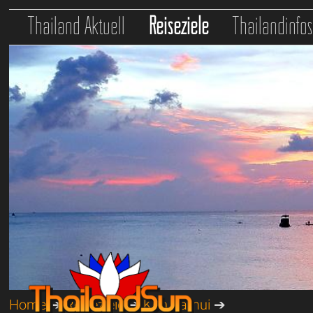
Thailand Aktuell
Reiseziele
Thailandinfo
Home
➔
Reiseziele
➔
Koh Samui
➔