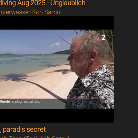
iving Aug 2025.- Unglaublich
nterwasser Koh Samui
 paradis secret