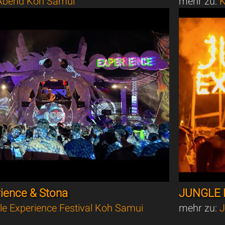
bend Koh Samui
mehr zu:
K
rience & Stona
JUNGLE 
le Experience Festival Koh Samui
mehr zu:
J