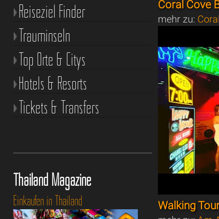
Coral Cove 
Reiseziel Finder
mehr zu:
Cora
Trauminseln
Top Orte & Citys
Hotels & Resorts
Tickets & Transfers
Thailand Magazine
Einkaufen in Thailand
Walking Tou