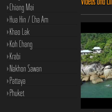
Videos und Cl
Chiang Mai
Hua Hin / Cha Am
Khao Lak
Koh Chang
Krabi
Nakhon Sawan
Pattaya
Phuket