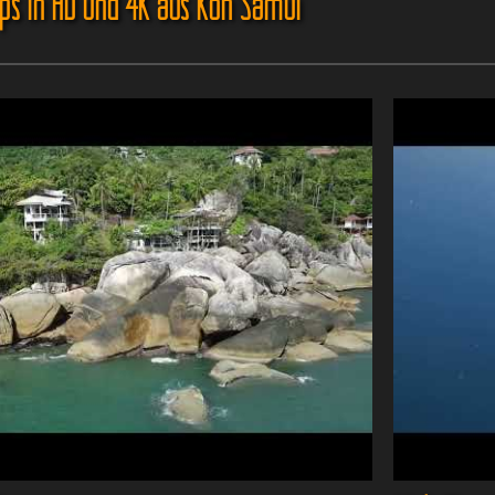
ips in HD und 4K aus Koh Samui