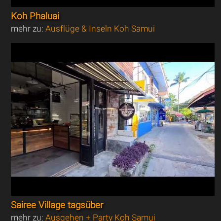
Koh Phaluai
mehr zu:
Ausflüge & Inseln Koh Samui
Sairee Village tagsüber
mehr zu:
Ausgehen + Party Koh Samui