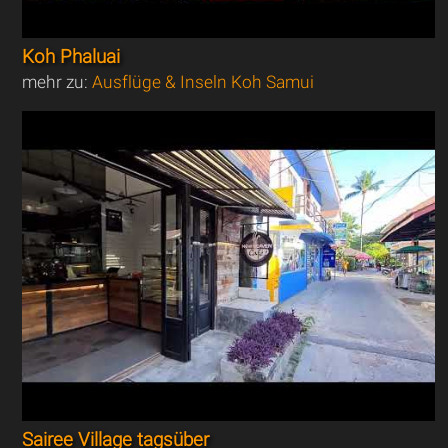
Koh Phaluai
mehr zu:
Ausflüge & Inseln Koh Samui
Sairee Village tagsüber