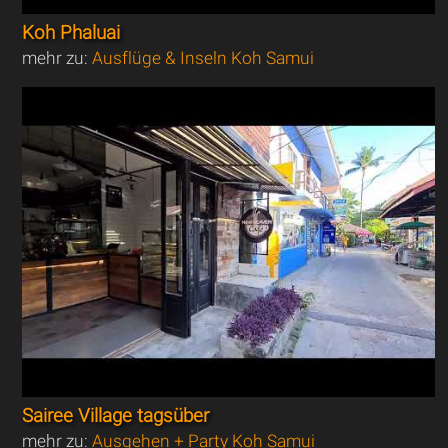
Koh Phaluai
mehr zu:
Ausflüge & Inseln Koh Samui
Sairee Village tagsüber
mehr zu:
Ausgehen + Party Koh Samui