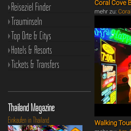
Coral Cove 
Reiseziel Finder
mehr zu:
Cora
Trauminseln
Top Orte & Citys
Hotels & Resorts
Tickets & Transfers
Thailand Magazine
Einkaufen in Thailand
Walking Tou