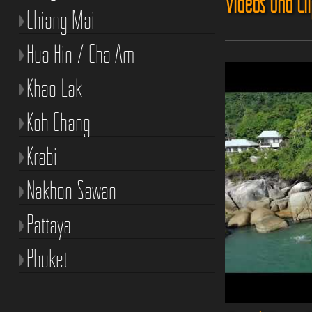
Videos und Cl
Chiang Mai
Hua Hin / Cha Am
Khao Lak
Koh Chang
Krabi
Nakhon Sawan
Pattaya
Phuket