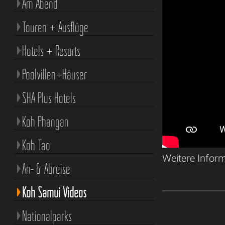
Am Abend
Touren + Ausflüge
Hotels + Resorts
Poolvillen+Häuser
SHA Plus Hotels
Koh Phangan
Koh Tao
Weitere Infor
An- & Abreise
Koh Samui Videos
Nationalparks