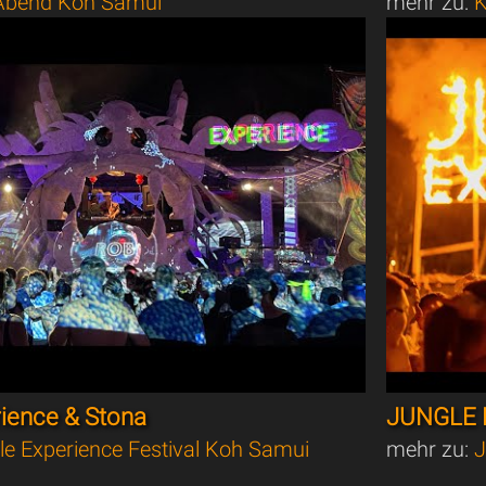
bend Koh Samui
mehr zu:
K
rience & Stona
JUNGLE 
le Experience Festival Koh Samui
mehr zu:
J