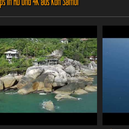
ips in HD und 4K aus Koh Samui