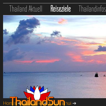
Thailand Aktuell
Reiseziele
Thailandinfo
Home
➔
Reiseziele
➔
Koh Samui
➔