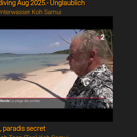
iving Aug 2025.- Unglaublich
nterwasser Koh Samui
 paradis secret