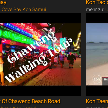
Bay
Koh Tao d
l Cove Bay Koh Samui
mehr zu:
U
r Of Chaweng Beach Road
Koh Taen,