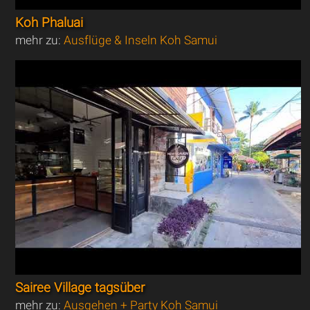
Koh Phaluai
mehr zu:
Ausflüge & Inseln Koh Samui
Sairee Village tagsüber
mehr zu:
Ausgehen + Party Koh Samui