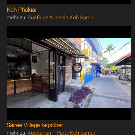
Koh Phaluai
mehr zu:
Ausflüge & Inseln Koh Samui
Sairee Village tagsüber
mehr zu:
Ausgehen + Party Koh Samui