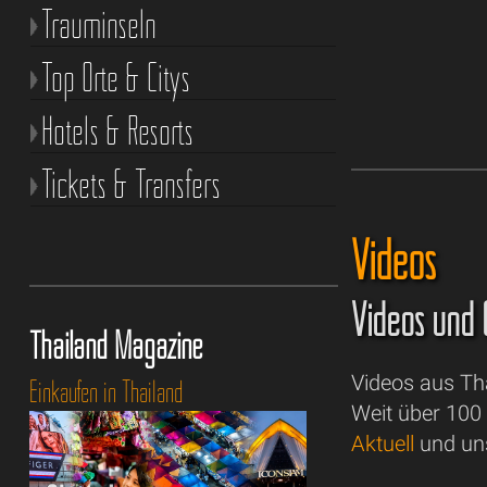
Trauminseln
Top Orte & Citys
Hotels & Resorts
Tickets & Transfers
Videos
Videos und C
Thailand Magazine
Videos aus Th
Einkaufen in Thailand
Weit über 100
Aktuell
und un