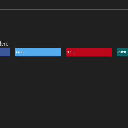
len:
tweet
pin it
teilen