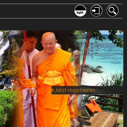
web/php/myfunci.inc
on line
81
Jetzt registrieren