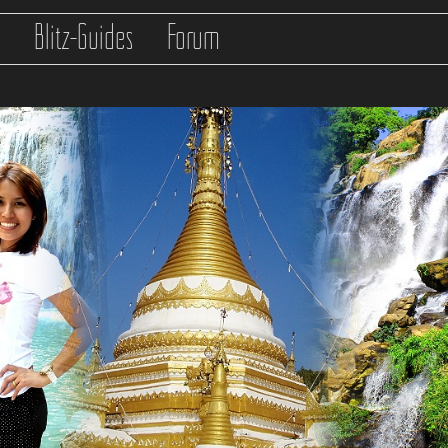
s
Blitz-Guides
Forum
any connections in
/var/www/clients/client0/web1/