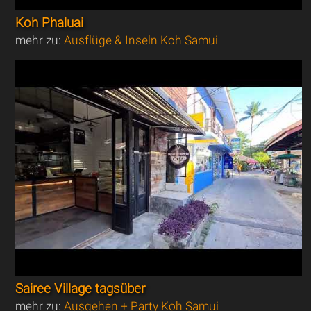
Koh Phaluai
mehr zu:
Ausflüge & Inseln Koh Samui
Sairee Village tagsüber
mehr zu:
Ausgehen + Party Koh Samui