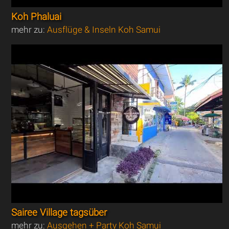
Koh Phaluai
mehr zu:
Ausflüge & Inseln Koh Samui
Sairee Village tagsüber
mehr zu:
Ausgehen + Party Koh Samui