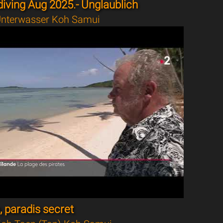
iving Aug 2025.- Unglaublich
nterwasser Koh Samui
 paradis secret