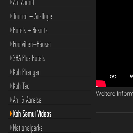
Am Abend
Touren + Ausflüge
Hotels + Resorts
Poolvillen+Häuser
SHA Plus Hotels
Koh Phangan
Koh Tao
Weitere Infor
An- & Abreise
Koh Samui Videos
Nationalparks