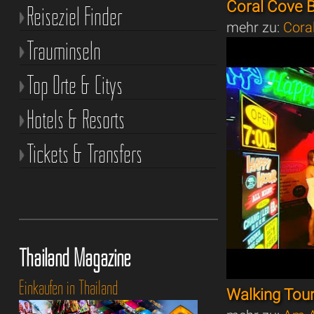
Coral Cove 
Reiseziel Finder
mehr zu:
Cora
Trauminseln
Top Orte & Citys
Hotels & Resorts
Tickets & Transfers
Thailand Magazine
Einkaufen in Thailand
Walking Tou