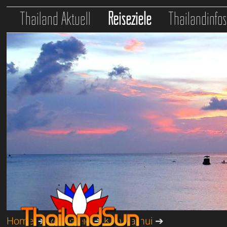
Thailand Aktuell
Reiseziele
Thailandinfo
Home
➔
Reiseziele
➔
Koh Samui
➔