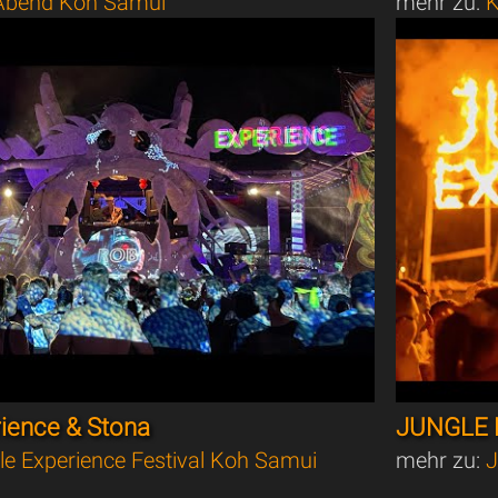
bend Koh Samui
mehr zu:
K
rience & Stona
JUNGLE 
le Experience Festival Koh Samui
mehr zu:
J