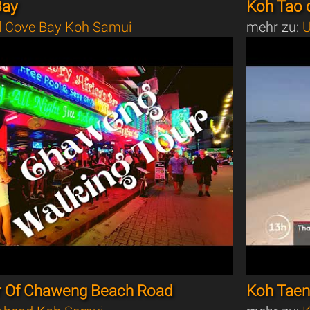
Bay
Koh Tao d
l Cove Bay Koh Samui
mehr zu:
U
r Of Chaweng Beach Road
Koh Taen,