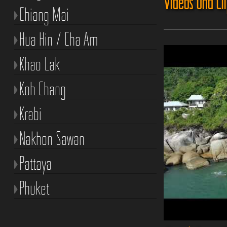
Videos und Cl
Chiang Mai
Hua Hin / Cha Am
Khao Lak
Koh Chang
Krabi
Nakhon Sawan
Pattaya
Phuket