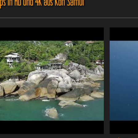
ips in HD und 4K aus Koh Samui