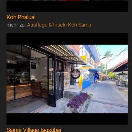
Koh Phaluai
mehr zu:
Ausflüge & Inseln Koh Samui
Sairee Village tagsüber