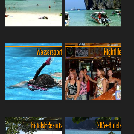
Der große Strandguide für
Traumhafte Buchten und
die Phi Phi Islands
Ausblicke rund um Koh
Ob du lieber barfuß über
PhiPhi
Wassersport
Nightlife
endlose, weiße Sandstrände
Die traumhafte Inselgruppe
läufst oder versteckte
Koh Phi Phi! vor der Küste
Buchten suchst, in denen
von Krabi verzaubert mit
das Meer türkis glitzert und
kristallklarem Wasser,
nur das Rauschen der ...
weißen Sandstränden und
beeindruckenden Felsform...
Wassersportaktivitäten auf
Nachtleben auf PhiPhi
den Phi-Phi-Inseln
Islands. Was, wann, wo?
Die Phi-Phi-Inseln bieten im
Koh Phi Phi ist eine der
Hotels & Resorts
SHA+ Hotels
klaren, türkisgrünen und
bekanntesten Inselgruppen