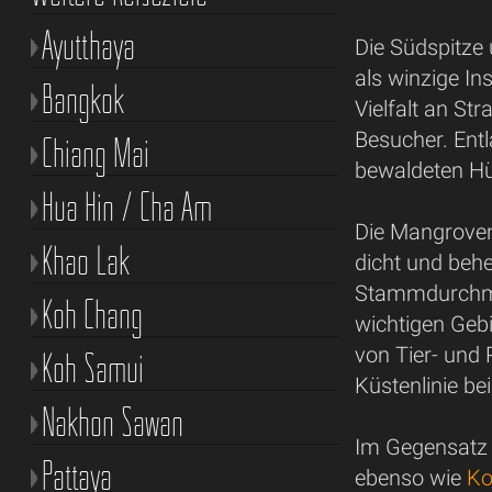
Ayutthaya
Die Südspitze 
als winzige In
Bangkok
Vielfalt an S
Besucher. Ent
Chiang Mai
bewaldeten Hü
Hua Hin / Cha Am
Die Mangroven
Khao Lak
dicht und beh
Stammdurchmes
Koh Chang
wichtigen Gebi
von Tier- und 
Koh Samui
Küstenlinie bei
Nakhon Sawan
Im Gegensatz 
Pattaya
ebenso wie
Ko