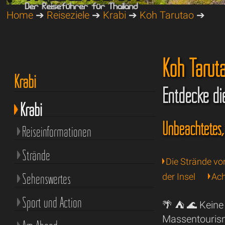
Home
➔
Reiseziele
➔
Krabi
➔
Koh Tarutao
➔
Koh Taruta
Krabi
Entdecke di
Krabi
Unbeachtetes,
Reiseinformationen
Strände
Die Strände vo
Sehenswertes
der Insel
Ach
Sport und Action
🌴 ⛺️ 🌊 Keine
Massentourism