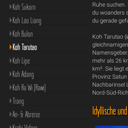
Ruhe suchen. 
Koh Sukorn
du woanders s
Koh Lao Liang
du gerade gef
Koh Bulon
Koh Tarutao (เ
gleichnamigen
Koh Tarutao
Namensgeber. D
Koh Lipe
mehr als 26 k
km². Sie liegt
Koh Adang
Provinz Satun
Nachbarinsel L
Koh Ra Wi (Rawi)
Nord-Süd-Rich
Trang
Idyllische un
An- & Abreise
Krabi Videos