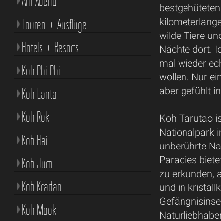
Am Abend
bestgehüteten 
Touren + Ausflüge
kilometerlang
wilde Tiere und
Hotels + Resorts
Nächte dort. I
mal wieder ech
Koh Phi Phi
wollen. Nur ei
aber gefühlt i
Koh Lanta
Koh Rok
Koh Tarutao is
Nationalpark i
Koh Hai
unberührte Na
Paradies biete
Koh Jum
zu erkunden, 
Koh Kradan
und in kristal
Gefängnisinsel
Koh Mook
Naturliebhaber