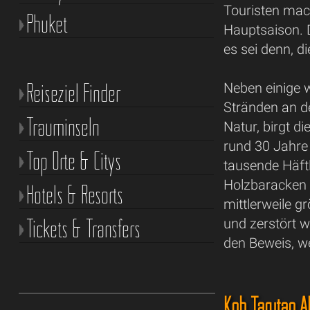
Touristen mach
Phuket
Hauptsaison. 
es sei denn, d
Reiseziel Finder
Neben einige 
Stränden an d
Trauminseln
Natur, birgt d
rund 30 Jahre 
Top Orte & Citys
tausende Häftl
Holzbaracken 
Hotels & Resorts
mittlerweile 
Tickets & Transfers
und zerstört w
den Beweis, we
Koh Tarutao 