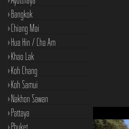
Bangkok
Chiang Mai
Hua Hin / Cha Am
Khao Lak
Koh Chang
Koh Samui
Nakhon Sawan
Pattaya
Phuket