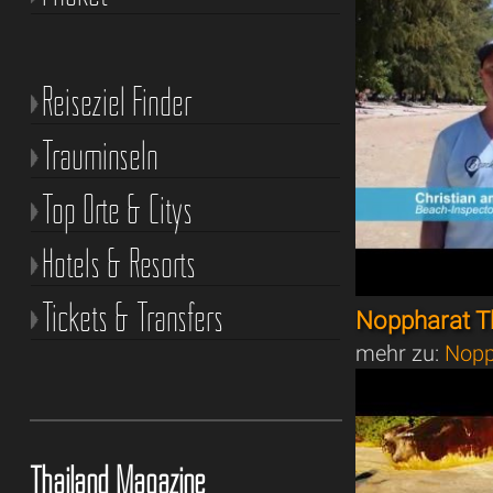
Reiseziel Finder
Trauminseln
Top Orte & Citys
Hotels & Resorts
Tickets & Transfers
Noppharat T
mehr zu:
Nopp
Thailand Magazine