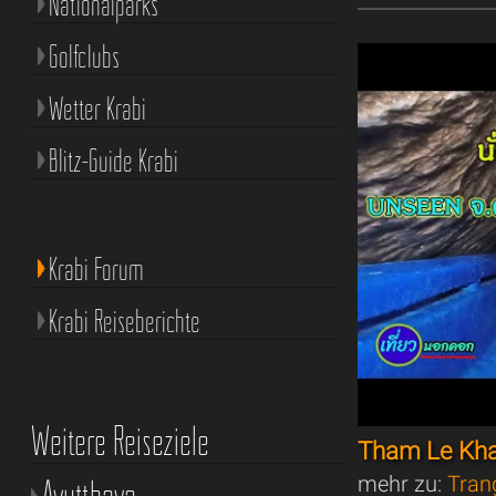
Nationalparks
Golfclubs
Wetter Krabi
Blitz-Guide Krabi
Krabi Forum
Krabi Reiseberichte
Weitere Reiseziele
Tham Le Kh
mehr zu:
Tran
Ayutthaya