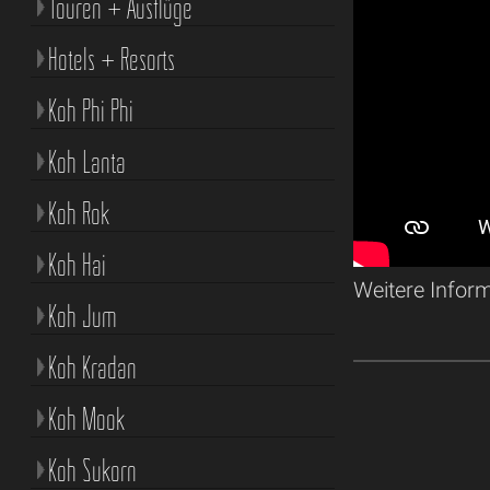
Touren + Ausflüge
Hotels + Resorts
Koh Phi Phi
Koh Lanta
Koh Rok
Koh Hai
Weitere Infor
Koh Jum
Koh Kradan
Koh Mook
Koh Sukorn