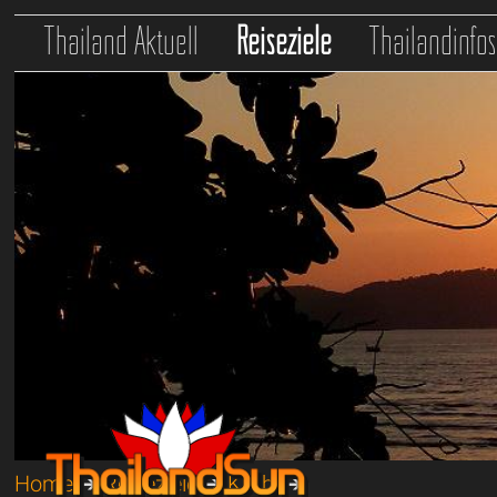
Thailand Aktuell
Reiseziele
Thailandinfo
Home
➔
Reiseziele
➔
Krabi
➔