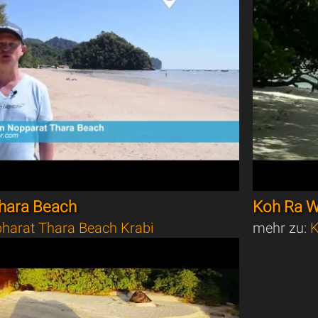
hara Beach
Koh Ra W
harat Thara Beach Krabi
mehr zu:
K