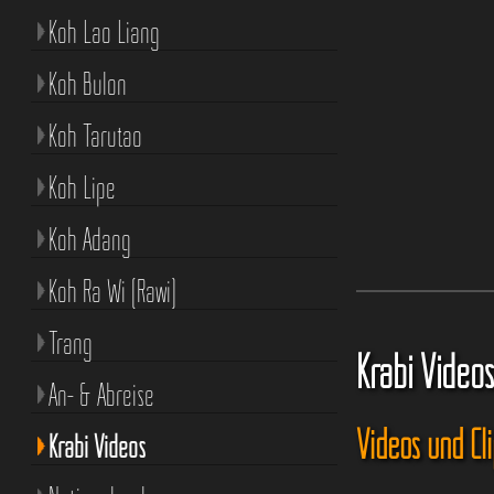
Koh Lao Liang
Koh Bulon
Koh Tarutao
Koh Lipe
Koh Adang
Koh Ra Wi (Rawi)
Trang
Krabi Video
An- & Abreise
Videos und Cl
Krabi Videos