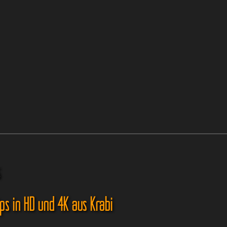
s
ips in HD und 4K aus Krabi