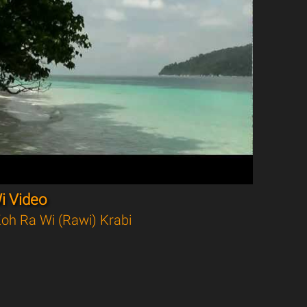
i Video
oh Ra Wi (Rawi) Krabi