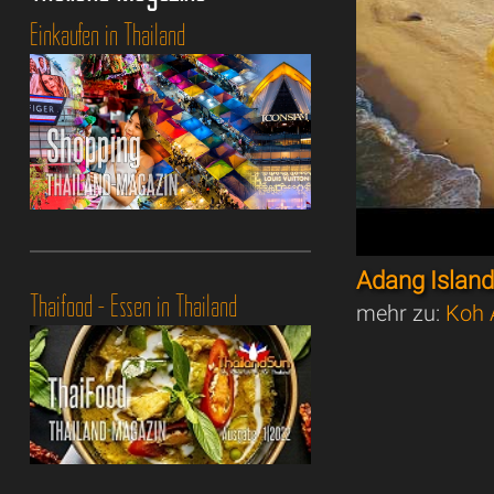
Einkaufen in Thailand
Adang Island
Thaifood - Essen in Thailand
mehr zu:
Koh 