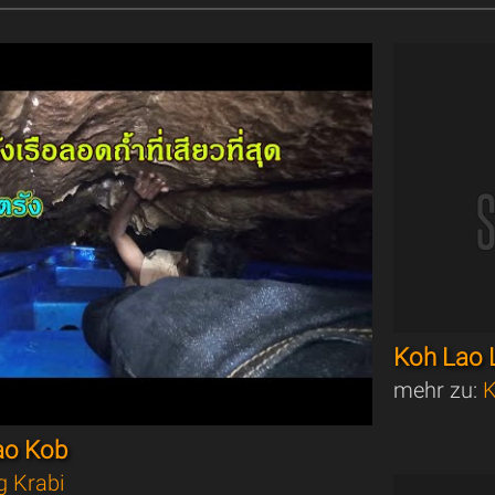
Koh Lao 
mehr zu:
K
ao Kob
g Krabi