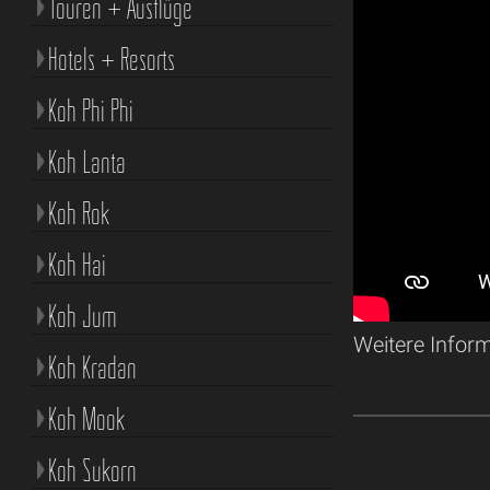
Touren + Ausflüge
Hotels + Resorts
Koh Phi Phi
Koh Lanta
Koh Rok
Koh Hai
Koh Jum
Weitere Infor
Koh Kradan
Koh Mook
Koh Sukorn