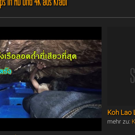
ips in HD und 4K aus Krabi
Koh Lao 
mehr zu:
K