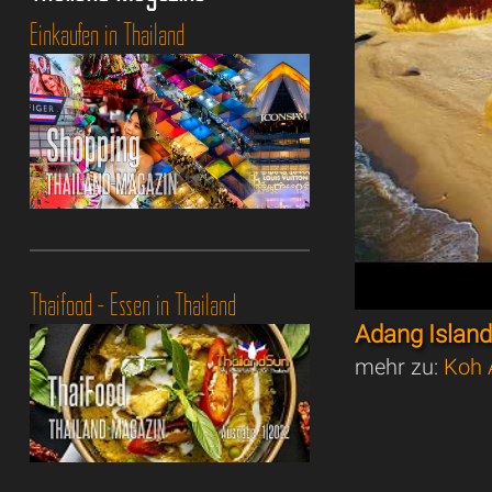
Einkaufen in Thailand
Thaifood - Essen in Thailand
Adang Island
mehr zu:
Koh 