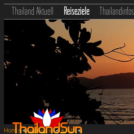
Thailand Aktuell
Reiseziele
Thailandinfo
Home
➔
Reiseziele
➔
Krabi
➔