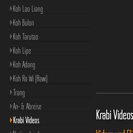
Koh Lao Liang
Koh Bulon
Koh Tarutao
Koh Lipe
Koh Adang
Koh Ra Wi (Rawi)
Trang
An- & Abreise
Krabi Video
Krabi Videos