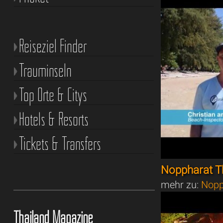
Reiseziel Finder
Trauminseln
Top Orte & Citys
Hotels & Resorts
Tickets & Transfers
Noppharat T
mehr zu:
Nopp
Thailand Magazine