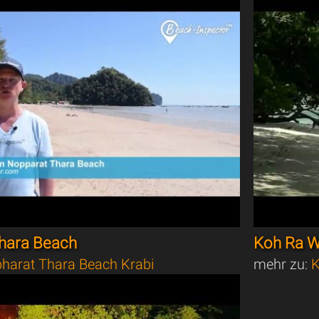
hara Beach
Koh Ra W
harat Thara Beach Krabi
mehr zu:
K