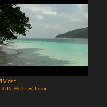
i Video
oh Ra Wi (Rawi) Krabi