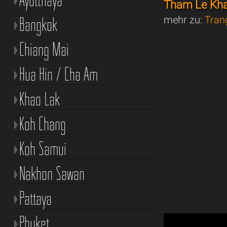
Tham Le Kh
Bangkok
mehr zu:
Tran
Chiang Mai
Hua Hin / Cha Am
Khao Lak
Koh Chang
Koh Samui
Nakhon Sawan
Pattaya
Phuket