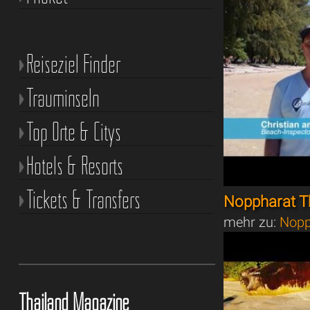
Reiseziel Finder
Trauminseln
Top Orte & Citys
Hotels & Resorts
Tickets & Transfers
Noppharat T
mehr zu:
Nopp
Thailand Magazine