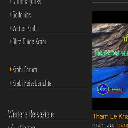
Nationalparks
Golfclubs
Wetter Krabi
Blitz-Guide Krabi
Krabi Forum
Krabi Reiseberichte
Weitere Reiseziele
Tham Le Kh
mehr zu:
Tran
Ayutthaya