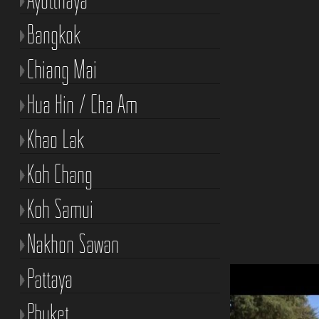
Bangkok
Chiang Mai
Hua Hin / Cha Am
Khao Lak
Koh Chang
Koh Samui
Nakhon Sawan
Pattaya
Phuket