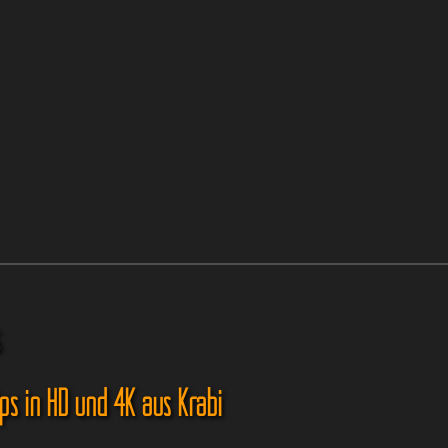
s
ips in HD und 4K aus Krabi