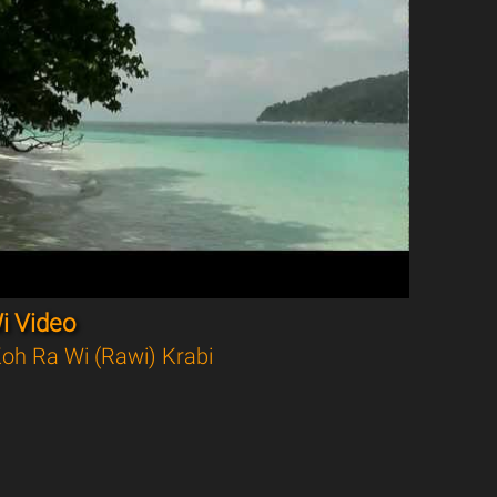
i Video
oh Ra Wi (Rawi) Krabi