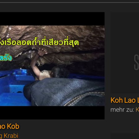
Koh Lao 
mehr zu:
K
ao Kob
g Krabi