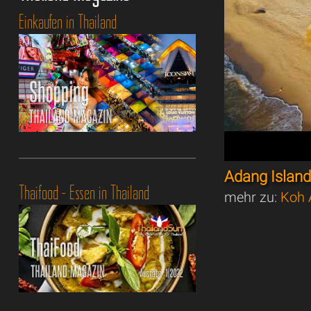
Einkaufen in Thailand
Adang Island
Thaifood - Essen in Thailand
mehr zu:
Koh 