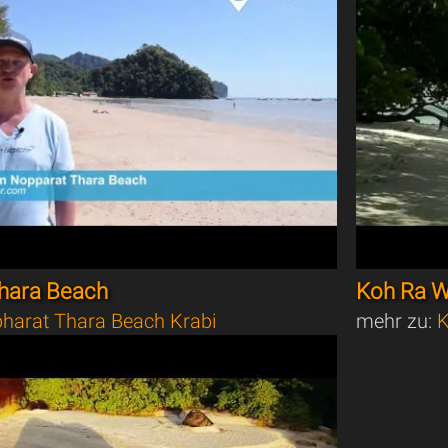
hara Beach
Koh Ra W
harat Thara Beach Krabi
mehr zu:
K