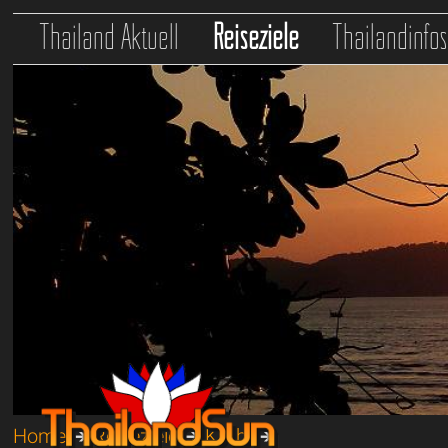
Thailand Aktuell
Reiseziele
Thailandinfo
Home
➔
Reiseziele
➔
Krabi
➔