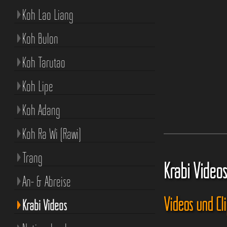
Koh Lao Liang
Koh Bulon
Koh Tarutao
Koh Lipe
Koh Adang
Koh Ra Wi (Rawi)
Trang
Krabi Video
An- & Abreise
Videos und Cl
Krabi Videos