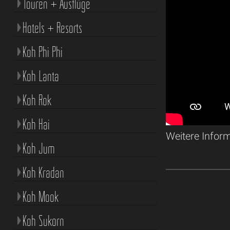
Touren + Ausflüge
Hotels + Resorts
Koh Phi Phi
Koh Lanta
Koh Rok
Koh Hai
Weitere Infor
Koh Jum
Koh Kradan
Koh Mook
Koh Sukorn