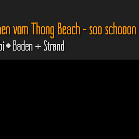
nen vom Thong Beach - soo schööön
bi • Baden + Strand