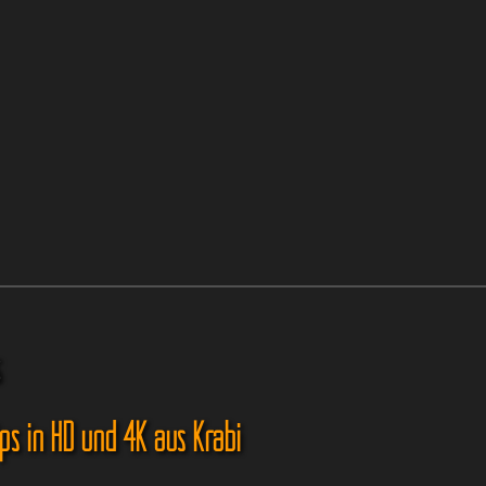
s
ips in HD und 4K aus Krabi