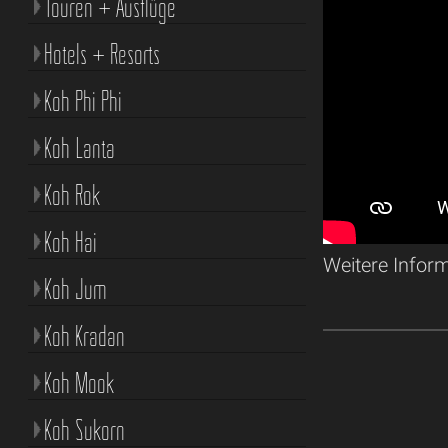
Touren + Ausflüge
Hotels + Resorts
Koh Phi Phi
Koh Lanta
Koh Rok
Koh Hai
Weitere Infor
Koh Jum
Koh Kradan
Koh Mook
Koh Sukorn