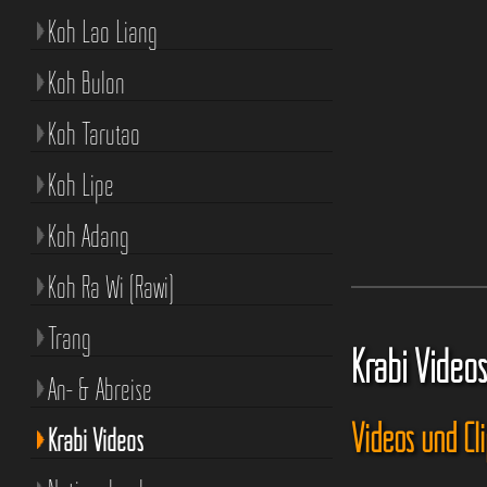
Koh Lao Liang
Koh Bulon
Koh Tarutao
Koh Lipe
Koh Adang
Koh Ra Wi (Rawi)
Trang
Krabi Video
An- & Abreise
Videos und Cl
Krabi Videos