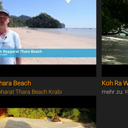
hara Beach
Koh Ra W
harat Thara Beach Krabi
mehr zu:
K