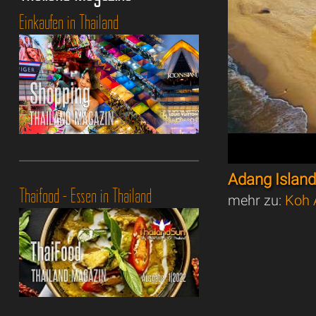
Einkaufen in Thailand
Adang Island
Thaifood - Essen in Thailand
mehr zu:
Koh 