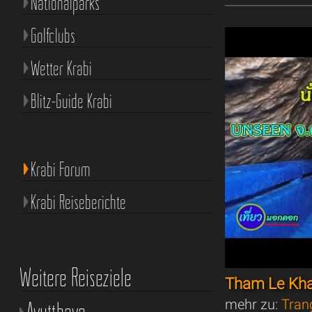
Nationalparks
Golfclubs
Wetter Krabi
Blitz-Guide Krabi
Krabi Forum
Krabi Reiseberichte
Weitere Reiseziele
Tham Le Kh
mehr zu:
Tran
Ayutthaya