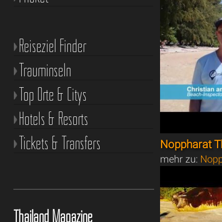
Reiseziel Finder
Trauminseln
Top Orte & Citys
Hotels & Resorts
Tickets & Transfers
Noppharat T
mehr zu:
Nopp
Thailand Magazine