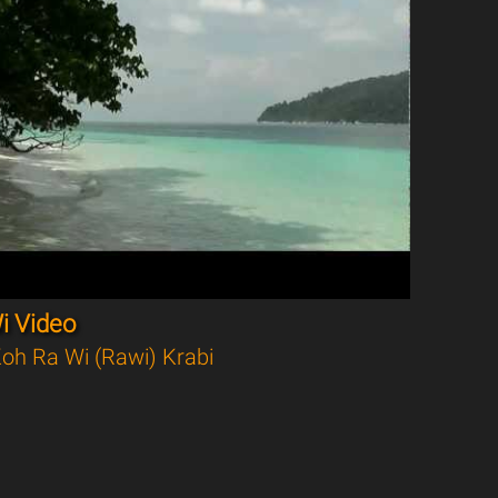
i Video
oh Ra Wi (Rawi) Krabi