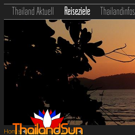
Thailand Aktuell
Reiseziele
Thailandinfo
Home
➔
Reiseziele
➔
Krabi
➔