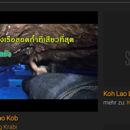
Koh Lao 
mehr zu:
K
ao Kob
g Krabi