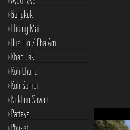
Bangkok
Chiang Mai
Hua Hin / Cha Am
Khao Lak
Koh Chang
Koh Samui
Nakhon Sawan
Pattaya
Phuket