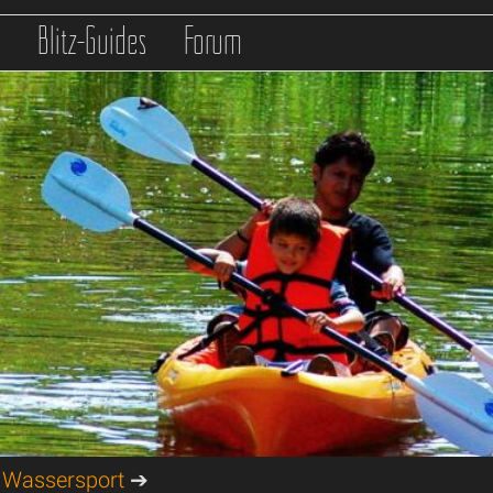
s
Blitz-Guides
Forum
➔
Wassersport
➔