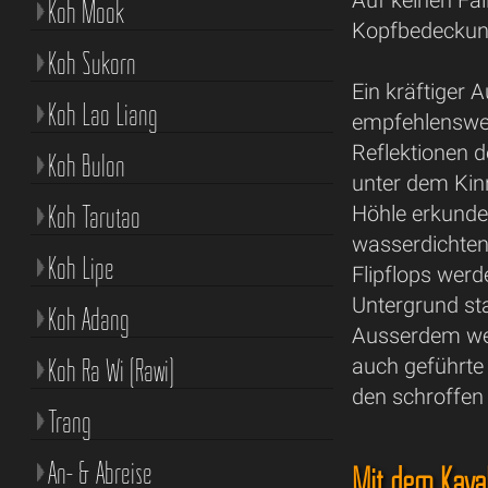
Auf keinen Fal
Koh Mook
Kopfbedeckung
Koh Sukorn
Ein kräftiger
Koh Lao Liang
empfehlenswert
Reflektionen 
Koh Bulon
unter dem Kin
Koh Tarutao
Höhle erkunde
wasserdichte
Koh Lipe
Flipflops wer
Untergrund sta
Koh Adang
Ausserdem wer
Koh Ra Wi (Rawi)
auch geführte
den schroffen
Trang
An- & Abreise
Mit dem Kaya