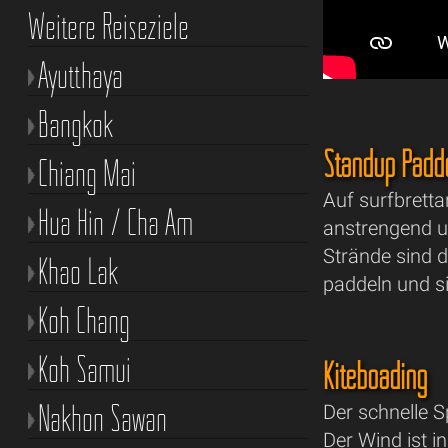
Weitere Reiseziele
Ayutthaya
Bangkok
Standup Padde
Chiang Mai
Auf surfbretta
Hua Hin / Cha Am
anstrengend u
Strände sind 
Khao Lak
paddeln und s
Koh Chang
Koh Samui
Kiteboading
Nakhon Sawan
Der schnelle 
Der Wind ist i