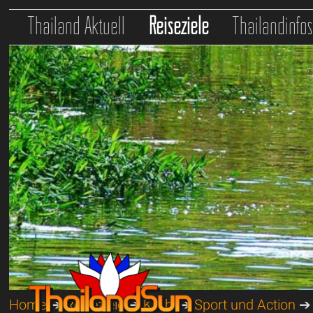
Thailand Aktuell
Reiseziele
Thailandinfo
Home
➔
Reiseziele
➔
Krabi
➔
Sport und Action