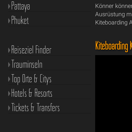
Pattaya
Könner können 
Ausrüstung mit
Phuket
Kiteboarding A
Kiteboarding 
Reiseziel Finder
Trauminseln
Top Orte & Citys
Hotels & Resorts
Tickets & Transfers