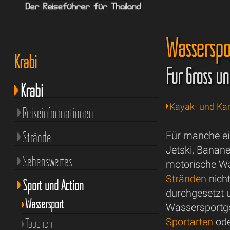
Wasserspor
Krabi
Für Gross un
Krabi
Kayak- und Ka
Reiseinformationen
Strände
Für manche ein
Jetski, Banan
Sehenswertes
motorische Wa
Stränden
nicht
Sport und Action
durchgesetzt u
Wassersport
Wassersportge
Tauchen
Sportarten
od