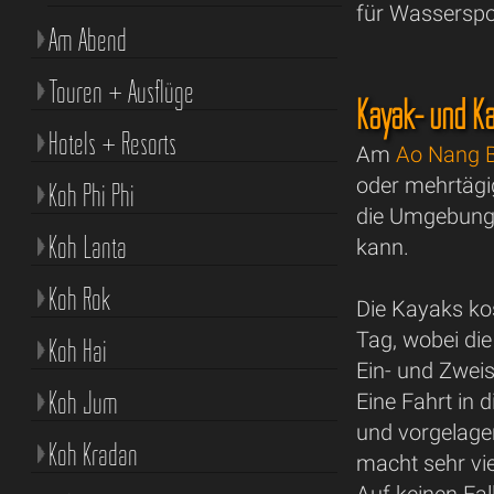
für Wasserspo
Am Abend
Touren + Ausflüge
Kayak- und K
Hotels + Resorts
Am
Ao Nang 
oder mehrtägi
Koh Phi Phi
die Umgebung,
Koh Lanta
kann.
Koh Rok
Die Kayaks kos
Tag, wobei die
Koh Hai
Ein- und Zweis
Koh Jum
Eine Fahrt in
und vorgelager
Koh Kradan
macht sehr vi