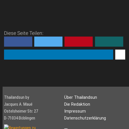
Pattaya ihr Paradies
Das Angebot, sowohl am
Pattaya Beach, als auch am
Jomtien Beach ist riesig. Ob
Diese Seite Teilen:
Wasserski, Windsurfen,
Paragliding, Kiteboarden, ob
Powerboot, Cruising...
Thailandsun by
Über Thailandsun
Jacques A. Maué
Die Redaktion
Ostelsheimer Str. 27
Impressum
D-71034 Böblingen
Datenschutzerklärung