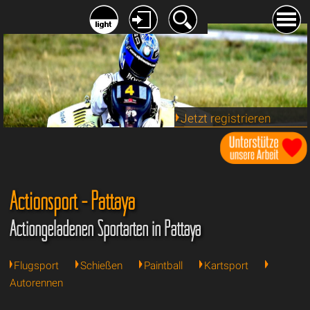
Jetzt registrieren
Actionsport - Pattaya
Actiongeladenen Sportarten in Pattaya
Flugsport
Schießen
Paintball
Kartsport
Autorennen