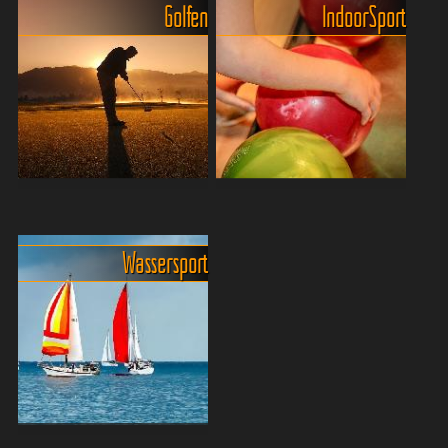
Viele Sportarten die man
Tennis Über ein Dutzend
Golfen
Indoor Sport
hierzulande kaum vorfindet
teilweise sehr schöne
oder die sich nur mit
Tennisanlagen finden sich in
grösserem bürokratischen
der Stadt in den grossen
und/oder finanziellen
Hotels. Einige bieten neben
Aufwand betreiben lassen,
Trainern auch die Mög...
sin...
Golf in Pattaya und
Abenteuer Indoor-Sport in
Umgebung: Fakten & Top-
Pattaya: Ein Paradies für
Plätze
Aktive
Wassersport
Bevor ich zu den Golfplätzen
Pattaya, bekannt für seine
rund um das Golferparadies
lebendigen Strände und das
Pattaya komme, zuerst
pulsierende Nachtleben, hält
einmal ein paar Fakten und
auch für die Tage bereit, an
Besonderheiten zum Golfen
denen das Wetter nicht
in Pattaya und in T...
mitspielt, eine...
Wassersportler finden in