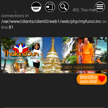
Warning
: mysqli_connect(): (08004/1040): Too many
connections in
/var/www/clients/client0/web1/web/php/myfunci.inc
on
line
81
Jetzt registrieren