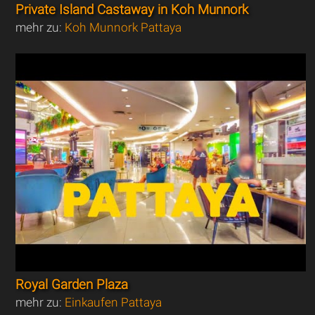
Private Island Castaway in Koh Munnork
mehr zu:
Koh Munnork Pattaya
Royal Garden Plaza
mehr zu:
Einkaufen Pattaya